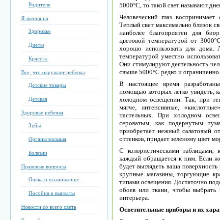
Родители
5000°С, то такой свет называют дн
Человеческий глаз воспринимает 
Я-женщина
Теплый свет максимально близок св
Здоровье
наиболее благоприятен для биор
цветовой температурой от 3000°
Диеты
хорошо использовать для дома. 
температурой уместно использоват
Красота
Они стимулируют деятельность чело
свыше 5000°С редко и ограниченно
Все, что окружает ребенка
В настоящее время разработаны
Детские товары
помощью которых легко увидеть, ка
Детская
холодном освещении. Так, при те
мягче, интенсивные, «кислотны
Здоровье ребенка
пастельных. При холодном осве
сероватым, как подернутым тум
Зубы
приобретает нежный салатовый отт
оттенков, придает зеленому цвет мо
Органы малыша
С колористическими таблицами, к
Болезни
каждый обращается к ним. Если же
будет выглядеть ваша поверхность 
Правовые вопросы
крупные магазины, торгующие кр
Опека и усыновление
типами освещения. Достаточно подс
обоев или ткани, чтобы выбрать
Пособия и выплаты
интерьера.
Новости со всего света
Осветительные приборы и их хара