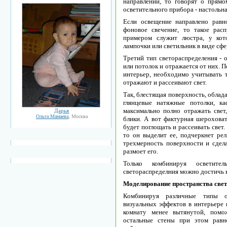
направлении, то говорят о прямо
осветительного прибора - настольн
Если освещение направлено равн
фоновое свечение, то такое рас
примером служит люстра, у ко
лампочки или светильник в виде сф
Третий тип светораспределения - 
или потолок и отражается от них. 
интерьер, необходимо учитывать т
отражают и рассеивают свет.
Так, блестящая поверхность, облад
глянцевые натяжные потолки, ка
максимально полно отражать свет
Дарья
Ольга Мамаева
, Москва
блики. А вот фактурная шерохова
будет поглощать и рассеивать свет.
то он выделит ее, подчеркнет рел
трехмерность поверхности и сдел
размоет его.
Только комбинируя осветит
светораспределния можно достичь
Моделирование пространства све
Комбинируя различные типы о
визуальных эффектов в интерьере 
комнату менее вытянутой, помо
остальные стены при этом равн