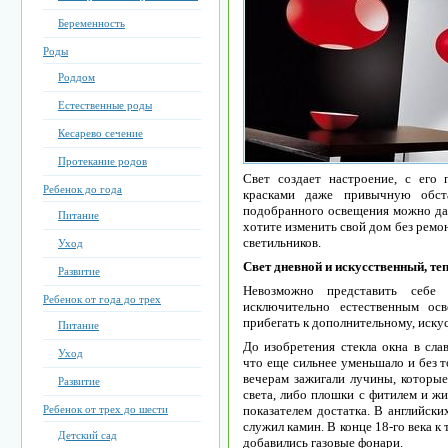
Беременность
Роды
Роддом
Естественные роды
Кесарево сечение
Протекание родов
Свет создает настроение, с его
Ребенок до года
красками даже привычную обст
подобранного освещения можно даж
Питание
хотите изменить свой дом без ремо
светильников.
Уход
Свет дневной и искусственный, т
Развитие
Невозможно представить себе
Ребенок от года до трех
исключительно естественным о
прибегать к дополнительному, иск
Питание
До изобретения стекла окна в сла
Уход
что еще сильнее уменьшало и без т
вечерам зажигали лучины, которые
Развитие
света, либо плошки с фитилем и жи
Ребенок от трех до шести
показателем достатка. В английск
служил камин. В конце 18-го века 
Детский сад
добавились газовые фонари.