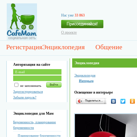
Нас уже
33 863
О проекте
Регистрация
Энциклопедия
Общение
Энциклопедия
Авторизация на сайте
Энциклопедия
Интерьер
не запоминать
Зарегистрироваться
Освещение в интерьере
Забыли пароль?
Поделиться…
Энциклопедия для Мам
Беременность, планирование
беременности
Планирование беременности