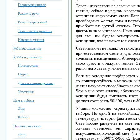
Готовимся к школе
Теперь искусственное освещение не
камина, сейчас к услугам челове
Развитие речи
оттенками излучаемого света. Нап
преобладают желтые тона и поэтом
Развитие движений
приобретают другой оттенок. Эт
цветов вашего интерьера. Наилучш
Эстетическое развитие
для стен вы будете осматриват
Навыки и умения
освещении, что поможет вам сделат
Свет изменяет не только оттенок цв
Ребенок-школьник
при естественном свете в ярко ос
Хобби и увлечения
сочными, насыщенными. А вечером,
свою яркость и кажутся темнее. Э
Путешествия
различного света, ученые называют
Отдых
Если же освещение подбирается к
то поинтересуйтесь в магазине ин
Делаем своими руками
лампы называют способность ее спе
Чем выше этот индекс, обозначае
Увлечения
освещении будут выглядеть цвета 
Дом и работа
должен составлять 90-100, хотя и 8
У ламп множество характеристик
Дом
выборе. Но одной из важнейших, 
Работа
температура, которая фактически 
Свет можно разделить на свет те
Психология семьи
желтым оттенком, он характе
испускающих холодный свет (т.е. 
Дети
температура 3500°С-5000°С. Ес