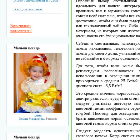
Видео беременности и родов
Огромный выбор светильников 
идеального для вашего интерье
Все и для всех мам
нравились вам и гармонично соче
совсем необязательно, чтобы все с
достаточно, чтобы они были выдер
или технологичный хай-тек. Либо
Комментарии
материалы, из которых они изгото
пользователей
очень важно его функциональное на
Сейчас в светильниках использ
Малыш месяца
лампы накаливания, галогенные 
лампы для своего дома, учитывайте
не забывайте и о нормах освещенн
Для того, чтобы ваше жилье бы
рекомендуем воспользоватьс
использовании в освещении лам
приходиться в среднем 25 Вт/м2.
дневного света - 6,5 Вт/м2.
Это средние значения норм освеще
два-три раза, если перед вами стои
следует учитывать цветовую га
цветовой гаммы коэффициент отраж
голубой. Поэтому для освещения
Ваня
брать заниженные нормы освещенн
Оксана Манжурина
, Ртищево
цветовой гаммы нормы стоит строг
Следует разделять осветительн
светового потока. Когда свет от с
Малыш месяца