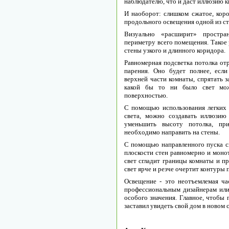
наблюдателю, что и даст иллюзию 
И наоборот: слишком сжатое, ко
продольного освещения одной из ст
Визуально «расширит» простра
периметру всего помещения. Такое 
стены узкого и длинного коридора.
Равномерная подсветка потолка о
парения. Оно будет полнее, есл
верхней части комнаты, спрятать з
какой бы то ни было свет мож
поверхностью.
С помощью использования легких 
света, можно создавать иллюзию
уменьшить высоту потолка, при
необходимо направить на стены.
С помощью направленного пуска св
плоскости стен равномерно и монот
свет сгладит границы комнаты и п
свет ярче и резче очертит контуры 
Освещение - это неотъемлемая ча
профессиональным дизайнерам или
особого значения. Главное, чтобы 
заставил увидеть свой дом в новом с