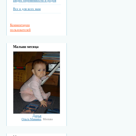
Видео беременности и родов
Все и для всех мам
Комментарии
пользователей
Малыш месяца
Дарья
Ольга Мамаева
, Москва