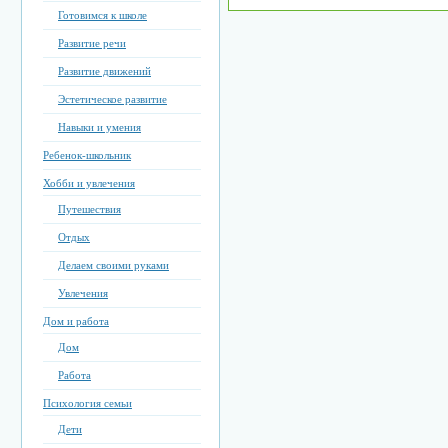
Готовимся к школе
Развитие речи
Развитие движений
Эстетическое развитие
Навыки и умения
Ребенок-школьник
Хобби и увлечения
Путешествия
Отдых
Делаем своими руками
Увлечения
Дом и работа
Дом
Работа
Психология семьи
Дети