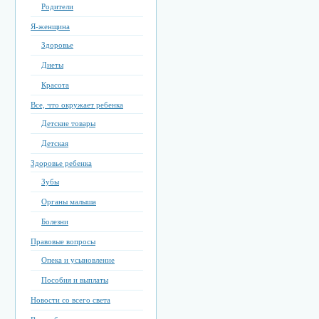
Родители
Я-женщина
Здоровье
Диеты
Красота
Все, что окружает ребенка
Детские товары
Детская
Здоровье ребенка
Зубы
Органы малыша
Болезни
Правовые вопросы
Опека и усыновление
Пособия и выплаты
Новости со всего света