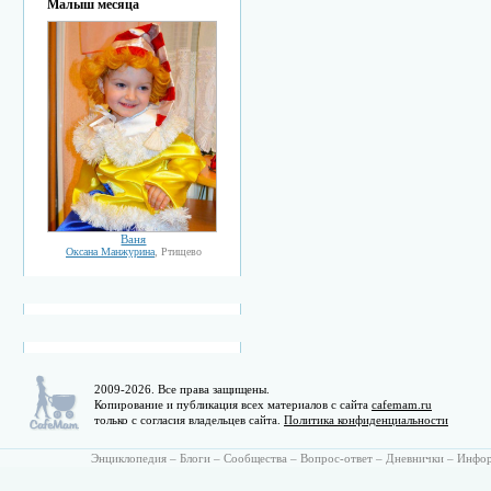
Малыш месяца
Ваня
Оксана Манжурина
, Ртищево
2009-2026. Все права защищены.
Копирование и публикация всех материалов с сайта
cafemam.ru
только с согласия владельцев сайта.
Политика конфиденциальности
Энциклопедия
–
Блоги
–
Сообщества
–
Вопрос-ответ
–
Дневнички
–
Инфо