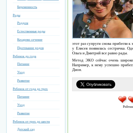
Беременность
Роды
Роддом
Естественные роды
Кесарево сечение
этот раз супруги снова прибегли к
Протекание родов
у Елисея появилась сестричка. Одн
Ольга и Дмитрий все равно рады.
Ребенок до года
Метод ЭКО сейчас очень широко 
Питание
Например, к нему успешно прибег
Дион.
Уход
Развитие
Ребенок от года до трех
Питание
Уход
Рейтин
Развитие
Ребенок от трех до шести
Детский сад