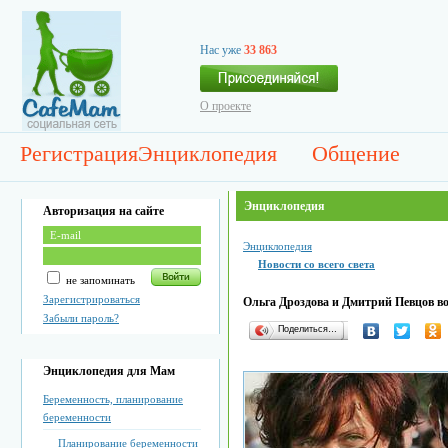
Нас уже
33 863
О проекте
Регистрация
Энциклопедия
Общение
Энциклопедия
Авторизация на сайте
Энциклопедия
Новости со всего света
не запоминать
Зарегистрироваться
Ольга Дроздова и Дмитрий Певцов во
Забыли пароль?
Поделиться…
Энциклопедия для Мам
Беременность, планирование
беременности
Планирование беременности