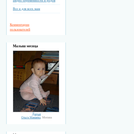
Видео беременности и родов
Все и для всех мам
Комментарии
пользователей
Малыш месяца
Дарья
Ольга Мамаева
, Москва