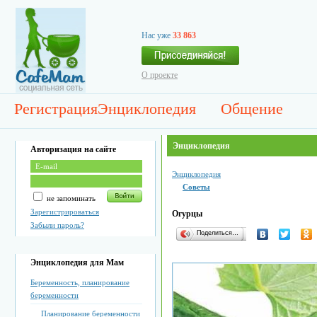
Нас уже
33 863
О проекте
Регистрация
Энциклопедия
Общение
Энциклопедия
Авторизация на сайте
Энциклопедия
Советы
не запоминать
Зарегистрироваться
Огурцы
Забыли пароль?
Поделиться…
Энциклопедия для Мам
Беременность, планирование
беременности
Планирование беременности