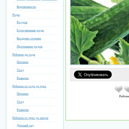
Беременность
Роды
Роддом
Естественные роды
Кесарево сечение
Протекание родов
Ребенок до года
Питание
Уход
Развитие
Ребенок от года до трех
Питание
Рейтин
Уход
Развитие
Ребенок от трех до шести
Детский сад