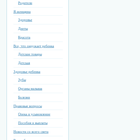
Родители
Я-женщина
Здоровье
Диеты
Красота
Все, что окружает ребенка
Детские товары
Детская
Здоровье ребенка
Зубы
Органы малыша
Болезни
Правовые вопросы
Опека и усыновление
Пособия и выплаты
Новости со всего света