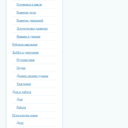
Готовимся к школе
Развитие речи
Развитие движений
Эстетическое развитие
Навыки и умения
Ребенок-школьник
Хобби и увлечения
Путешествия
Отдых
Делаем своими руками
Увлечения
Дом и работа
Дом
Работа
Психология семьи
Дети