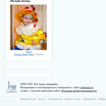
Малыш месяца
Ваня
Оксана Манжурина
, Ртищево
2009-2026. Все права защищены.
Копирование и публикация всех материалов с сайта
cafemam.ru
только с согласия владельцев сайта.
Политика конфиденциальности
Энциклопедия
–
Блоги
–
Сообщества
–
Вопрос-ответ
–
Дневнички
–
Инфо