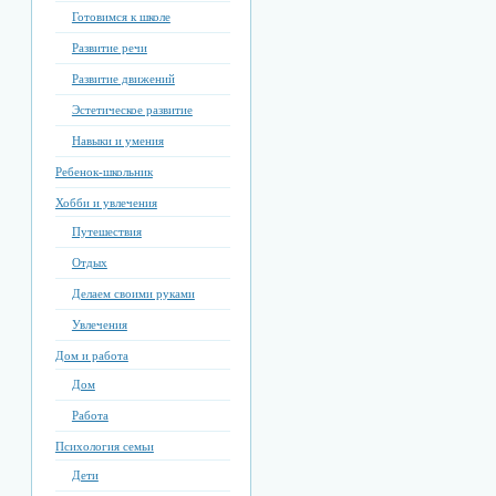
Готовимся к школе
Развитие речи
Развитие движений
Эстетическое развитие
Навыки и умения
Ребенок-школьник
Хобби и увлечения
Путешествия
Отдых
Делаем своими руками
Увлечения
Дом и работа
Дом
Работа
Психология семьи
Дети