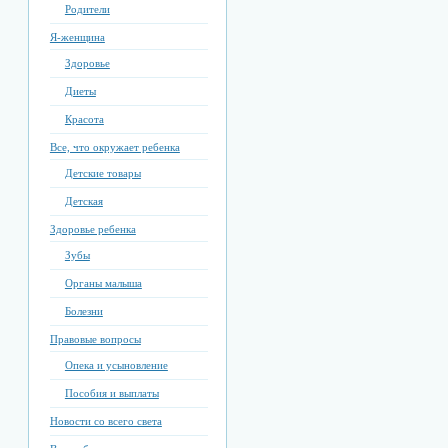
Родители
Я-женщина
Здоровье
Диеты
Красота
Все, что окружает ребенка
Детские товары
Детская
Здоровье ребенка
Зубы
Органы малыша
Болезни
Правовые вопросы
Опека и усыновление
Пособия и выплаты
Новости со всего света