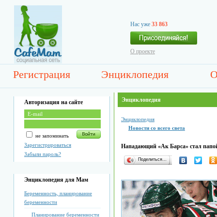
Нас уже
33 863
О проекте
Регистрация
Энциклопедия
О
Энциклопедия
Авторизация на сайте
Энциклопедия
Новости со всего света
не запоминать
Зарегистрироваться
Нападающий «Ак Барса» стал папо
Забыли пароль?
Поделиться…
Энциклопедия для Мам
Беременность, планирование
беременности
Планирование беременности