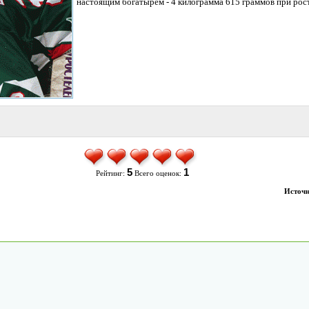
настоящим богатырём - 4 килограмма 615 граммов при рост
5
1
Рейтинг:
Всего оценок:
Источн