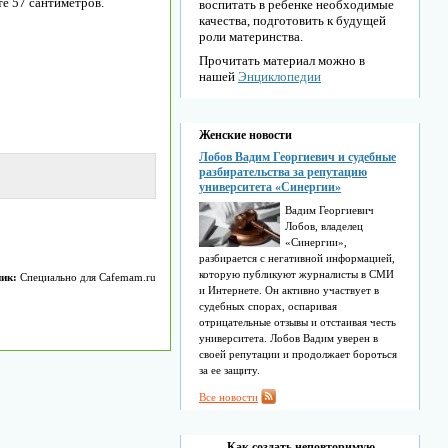
е 57 сантиметров.
воспитать в ребенке необходимые
качества, подготовить к будущей
роли материнства.
Прочитать материал можно в
нашей
Энциклопедии
Женские новости
Лобов Вадим Георгиевич и судебные
разбирательства за репутацию
университета «Синергии»
Вадим Георгиевич
Лобов, владелец
«Синергии»,
разбирается с негативной информацией,
которую публикуют журналисты в СМИ
ик:
Специально для Cafemam.ru
и Интернете. Он активно участвует в
судебных спорах, оспаривая
отрицательные отзывы и отстаивая честь
университета. Лобов Вадим уверен в
своей репутации и продолжает бороться
за ее защиту.
Все новости
Как создать неповторимую