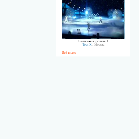
Снежная королева.1
Тоcя К.
, Москва
Всё видео