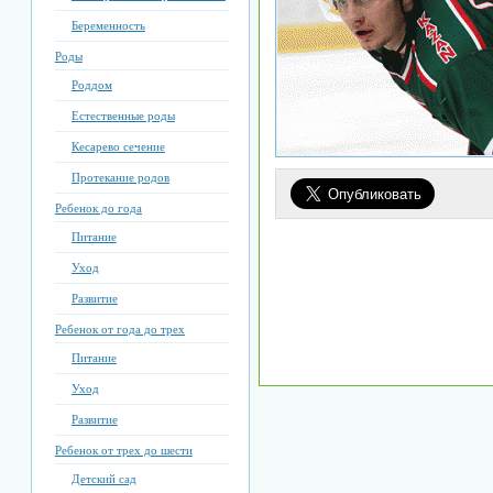
Беременность
Роды
Роддом
Естественные роды
Кесарево сечение
Протекание родов
Ребенок до года
Питание
Уход
Развитие
Ребенок от года до трех
Питание
Уход
Развитие
Ребенок от трех до шести
Детский сад