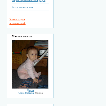
Видео беременности и родов
Все и для всех мам
Комментарии
пользователей
Малыш месяца
Дарья
Ольга Мамаева
, Москва