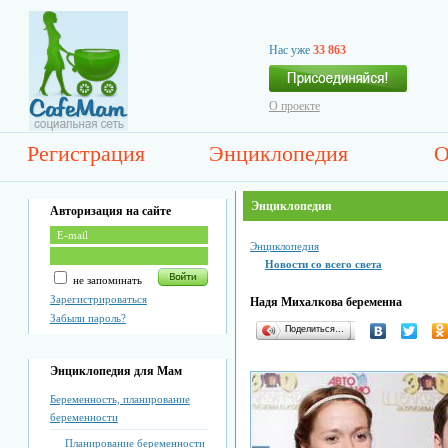
Нас уже
33 863
О проекте
Регистрация
Энциклопедия
О
Энциклопедия
Авторизация на сайте
Энциклопедия
Новости со всего света
не запоминать
Зарегистрироваться
Надя Михалкова беременна
Забыли пароль?
Поделиться…
Энциклопедия для Мам
Беременность, планирование
беременности
Планирование беременности