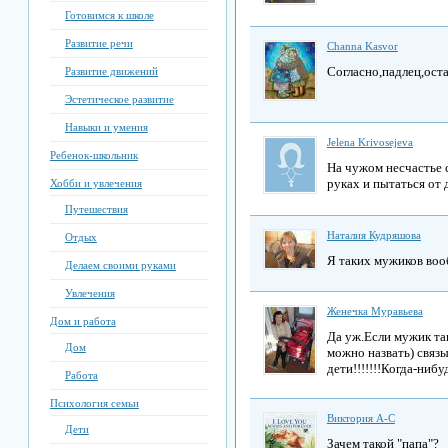
Готовимся к школе
Развитие речи
Channa Kasvor
Согласно,падлец,оста
Развитие движений
Эстетическое развитие
Навыки и умения
Jelena Krivosejeva
Ребенок-школьник
На чужом несчастье 
руках и пытаться от
Хобби и увлечения
Путешествия
Наталия Кудряшова
Отдых
Я таких мужиков воо
Делаем своими руками
Увлечения
Женечка Муравьева
Дом и работа
Да уж.Если мужик так
Дом
можно назвать) связ
дети!!!!!!!Когда-нибу
Работа
Психология семьи
Виктория А-С
Дети
Зачем такой "папа"?