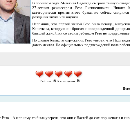
В прошлом году 24-летняя Надежда сыграла тайную свадь
27-летним режиссером Резо Гигинеишвили. Никита 
категорически против этого брака, но сейчас смирилс
рождения внука или внучки.
Напомним, что первой женой Резо была певица, выпускни
Кочеткова, которую он бросил с новорожденной дочерью
бывшей женой, ни со своим ребенком Резо не поддерживает
По словам близкого окружения, Резо уверен, что Надя пода
давно мечтал. Но официальных подтверждений пола ребенк
5
5
Рейтинг:
Всего оценок:
Исто
т Резо... А я почему-то была уверена, что они с Настей до сих пор женаты и сча