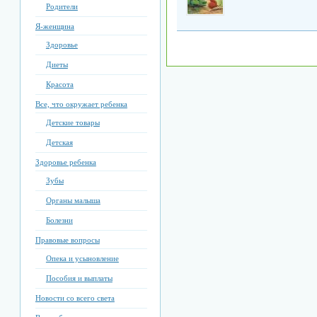
Родители
Я-женщина
Здоровье
Диеты
Красота
Все, что окружает ребенка
Детские товары
Детская
Здоровье ребенка
Зубы
Органы малыша
Болезни
Правовые вопросы
Опека и усыновление
Пособия и выплаты
Новости со всего света