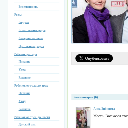
Беременность
Роды
Роддом
Естественные роды
Кесарево сечение
Протекание родов
Ребенок до года
Питание
Уход
Развитие
Ребенок от года до трех
Питание
Комментарии (6)
Уход
Анна Бибишева
Развитие
Жесть! Вот козёл это
Ребенок от трех до шести
Детский сад