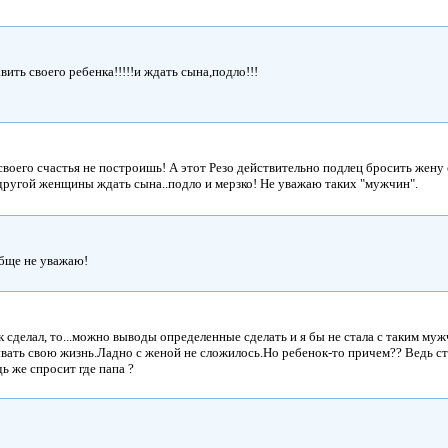
вить своего ребенка!!!!!и ждать сына,подло!!!
своего счастья не построишь! А этот Резо действительно подлец бросить жену
 другой женщины ждать сына..подло и мерзко! Не уважаю таких "мужчин".
бще не уважаю!
 сделал, то...можно выводы определенные сделать и я бы не стала с таким муж
ывать свою жизнь.Ладно с женой не сложилось.Но ребенок-то причем?? Ведь с
дь же спросит где папа ?