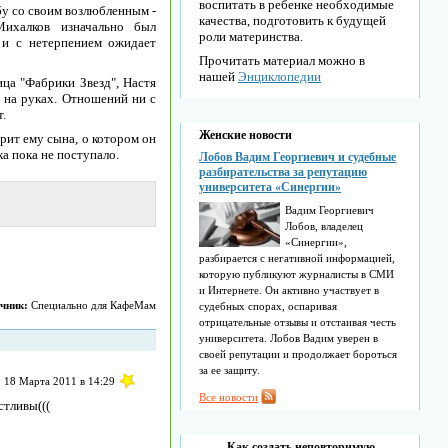
воспитать в ребенке необходимые
бу со своим возлюбленным -
качества, подготовить к будущей
Михалков изначально был
роли материнства.
я и с нетерпением ожидает
Прочитать материал можно в
нашей
Энциклопедии
ца "Фабрики Звезд", Настя
 на руках. Отношений ни с
.
Женские новости
рит ему сына, о котором он
а пока не поступало.
Лобов Вадим Георгиевич и судебные
разбирательства за репутацию
университета «Синергии»
Вадим Георгиевич
Лобов, владелец
«Синергии»,
разбирается с негативной информацией,
которую публикуют журналисты в СМИ
и Интернете. Он активно участвует в
чник:
Специально для КафеМам
судебных спорах, оспаривая
отрицательные отзывы и отстаивая честь
университета. Лобов Вадим уверен в
своей репутации и продолжает бороться
за ее защиту.
18 Марта 2011 в 14:29
Все новости
стливы(((
Как создать неповторимую