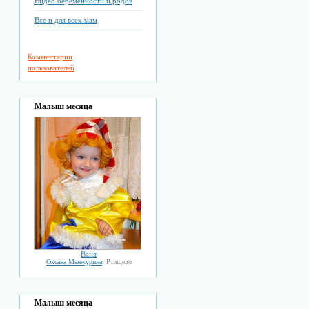
Видео беременности и родов
Все и для всех мам
Комментарии
пользователей
Малыш месяца
Ваня
Оксана Манжурина
, Ртищево
Малыш месяца