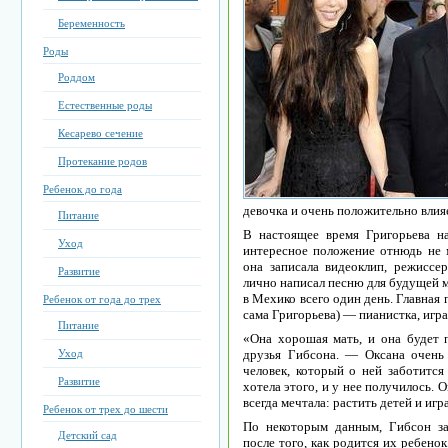
Беременность
Роды
Роддом
Естественные роды
Кесарево сечение
Протекание родов
Ребенок до года
девочка и очень положительно влия
Питание
В настоящее время Григорьева н
Уход
интересное положение отнюдь не 
она записала видеоклип, режисс
Развитие
лично написал песню для будущей м
в Мехико всего один день. Главная 
Ребенок от года до трех
сама Григорьева) — пианистка, игр
Питание
«Она хорошая мать, и она будет
Уход
друзья Гибсона. — Оксана очень 
человек, который о ней заботится
Развитие
хотела этого, и у нее получилось. О
всегда мечтала: растить детей и игр
Ребенок от трех до шести
По некоторым данным, Гибсон за
Детский сад
после того, как родится их ребено