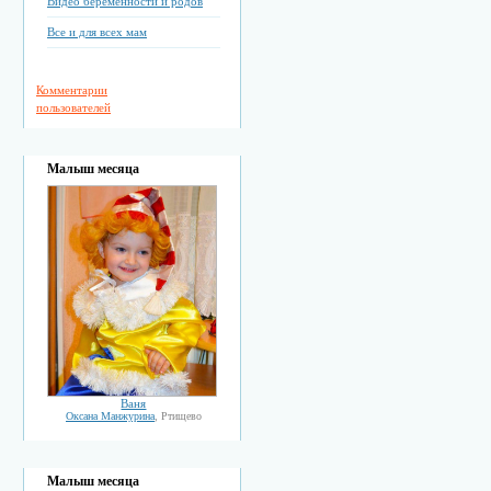
Видео беременности и родов
Все и для всех мам
Комментарии
пользователей
Малыш месяца
Ваня
Оксана Манжурина
, Ртищево
Малыш месяца