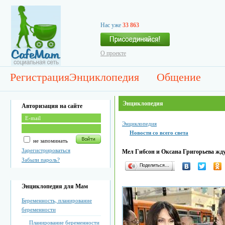
Нас уже
33 863
О проекте
Регистрация
Энциклопедия
Общение
Энциклопедия
Авторизация на сайте
Энциклопедия
Новости со всего света
не запоминать
Зарегистрироваться
Мел Гибсон и Оксана Григорьева жд
Забыли пароль?
Поделиться…
Энциклопедия для Мам
Беременность, планирование
беременности
Планирование беременности