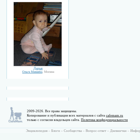
Дарья
Ольга Мамаева
, Москва
2009-2026. Все права защищены.
Копирование и публикация всех материалов с сайта
cafemam.ru
только с согласия владельцев сайта.
Политика конфиденциальности
Энциклопедия
–
Блоги
–
Сообщества
–
Вопрос-ответ
–
Дневнички
–
Инфо