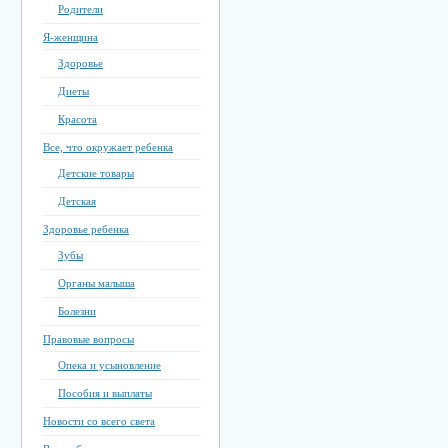
Родители
Я-женщина
Здоровье
Диеты
Красота
Все, что окружает ребенка
Детские товары
Детская
Здоровье ребенка
Зубы
Органы малыша
Болезни
Правовые вопросы
Опека и усыновление
Пособия и выплаты
Новости со всего света