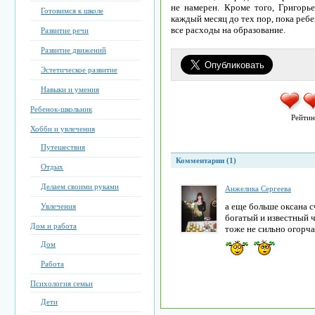
не намерен. Кроме того, Григорь
Готовимся к школе
каждый месяц до тех пор, пока ребе
все расходы на образование.
Развитие речи
Развитие движений
Эстетическое развитие
Навыки и умения
Ребенок-школьник
Рейтин
Хобби и увлечения
Путешествия
Комментарии (1)
Отдых
Делаем своими руками
Анжелика Сергеева
а еще больше оксана с
Увлечения
богатый и известный че
Дом и работа
тоже не сильно огорча
Дом
Работа
Психология семьи
Дети