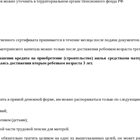
в можно уточнить в территориальном органе Пенсионного фонда РФ.
твенного сертификата принимается в течение месяца после подачи документов.
атеринского капитала можно только после достижения ребенком возраста трех
гашения кредита на приобретение (строительство) жилья средствами мат
аясь достижения вторым ребенком возраста 3 лет.
чить в прямой денежной форме, им можно распоряжаться только по следующи
вий;
енком (детьми);
й части трудовой пенсии для матерей.
 обязательно тратить целиком на одну из вышеуказанных целей, он может ра