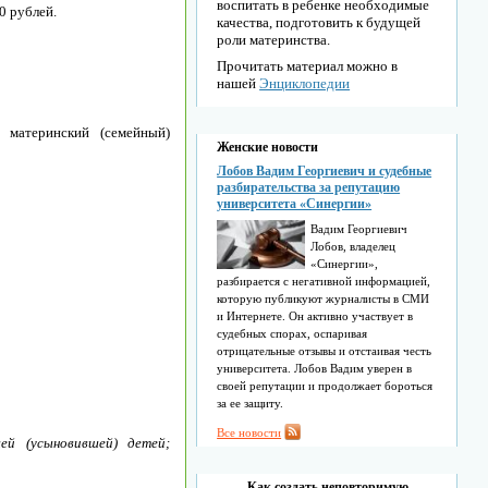
воспитать в ребенке необходимые
0 рублей.
качества, подготовить к будущей
роли материнства.
Прочитать материал можно в
нашей
Энциклопедии
 материнский (семейный)
Женские новости
Лобов Вадим Георгиевич и судебные
разбирательства за репутацию
университета «Синергии»
Вадим Георгиевич
Лобов, владелец
«Синергии»,
разбирается с негативной информацией,
которую публикуют журналисты в СМИ
и Интернете. Он активно участвует в
судебных спорах, оспаривая
отрицательные отзывы и отстаивая честь
университета. Лобов Вадим уверен в
своей репутации и продолжает бороться
за ее защиту.
Все новости
й (усыновившей) детей;
Как создать неповторимую