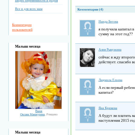
Видео беременности и родов
Все и для всех мам
Комментарии (4)
Наида Бегова
Комментарии
я получила капитал в
пользователей
сумму на этот год??
Малыш месяца
Алия Рыкужина
сейчас я жду второго
действует. спасибо в
Людмила Елоева
А если первый ребено
капитал?
Яна Крюкова
Ваня
Оксана Манжурина
, Ртищево
А будут ли платить 
наступления 2015 го
Малыш месяца