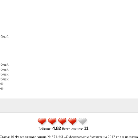
ублей
ублей
ублей
ублей
ублей
ей
ей
4.82
11
Рейтинг:
Всего оценок:
Статья 10 Федерального закона № 371-ФЗ «О федеральном бюджете на 2012 год и на план