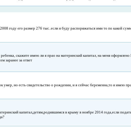
 2008 году его размер 276 тыс..если я буду распоряжаться ими то по какой сум
 ребенка, скажите имею ли я прао на материнский капитал, на меня оформлено
сем заранее за ответ
к умер, но есть свидетельство о рождении, и я сейчас беременна,то я имею пр
материнский капитал,детям,родившимся в крыму в ноябре 2014 года,если подат
да?