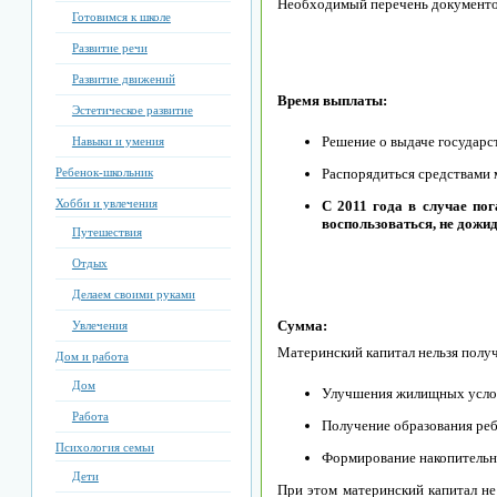
Необходимый перечень документо
Готовимся к школе
Развитие речи
Развитие движений
Время выплаты:
Эстетическое развитие
Решение о выдаче государс
Навыки и умения
Ребенок-школьник
Распорядиться средствами м
Хобби и увлечения
С 2011 года в случае по
воспользоваться, не дожид
Путешествия
Отдых
Делаем своими руками
Сумма:
Увлечения
Материнский капитал нельзя полу
Дом и работа
Дом
Улучшения жилищных усло
Работа
Получение образования реб
Психология семьи
Формирование накопительно
Дети
При этом материнский капитал не