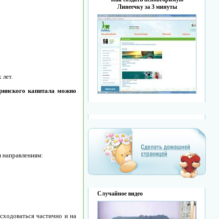
Линеечку за 3 минуты
 лет.
еринского капитала можно
м направлениям:
Случайное видео
сходоваться частично и на