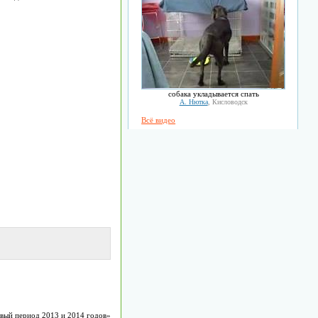
собака укладывается спать
А. Нютка
, Кисловодск
Всё видео
овый период 2013 и 2014 годов»