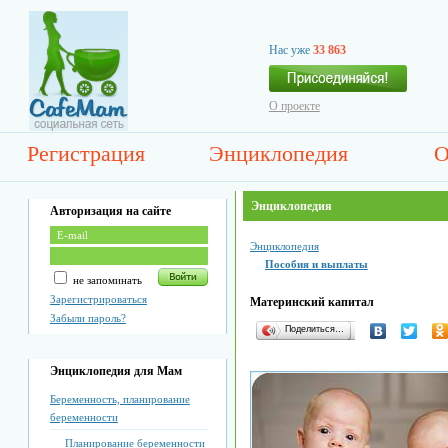
Нас уже
33 863
О проекте
Регистрация
Энциклопедия
О
Энциклопедия
Авторизация на сайте
Энциклопедия
Пособия и выплаты
не запоминать
Зарегистрироваться
Материнский капитал
Забыли пароль?
Поделиться…
Энциклопедия для Мам
Беременность, планирование
беременности
Планирование беременности