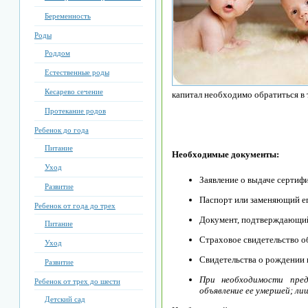
Беременность
Роды
Роддом
Естественные роды
Кесарево сечение
капитал необходимо обратиться в
Протекание родов
Ребенок до года
Питание
Необходимые документы:
Уход
Заявление о выдаче сертифи
Развитие
Паспорт или заменяющий ег
Ребенок от года до трех
Документ, подтверждающий 
Питание
Страховое свидетельство о
Уход
Свидетельства о рождении 
Развитие
При необходимости пре
Ребенок от трех до шести
объявление ее умершей; ли
Детский сад