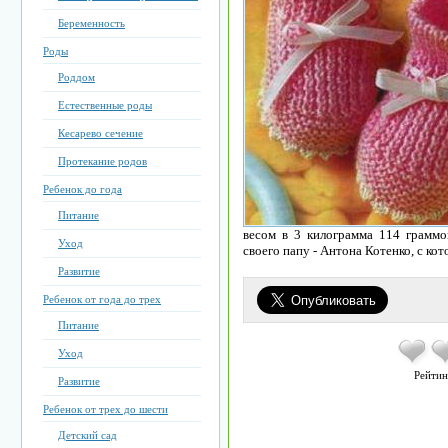
Беременность
Роды
Роддом
Естественные роды
Кесарево сечение
Протекание родов
Ребенок до года
Питание
весом в 3 килограмма 114 граммо
Уход
своего папу - Антона Котенко, с ко
Развитие
Ребенок от года до трех
Питание
Уход
Рейтин
Развитие
Ребенок от трех до шести
Детский сад