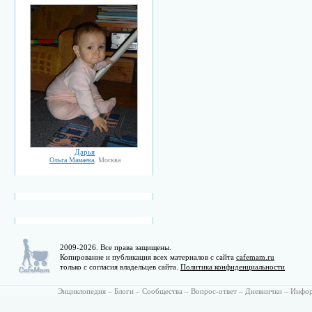
Дарья
Ольга Мамаева
, Москва
2009-2026. Все права защищены.
Копирование и публикация всех материалов с сайта
cafemam.ru
только с согласия владельцев сайта.
Политика конфиденциальности
Энциклопедия
–
Блоги
–
Сообщества
–
Вопрос-ответ
–
Дневнички
–
Инфо