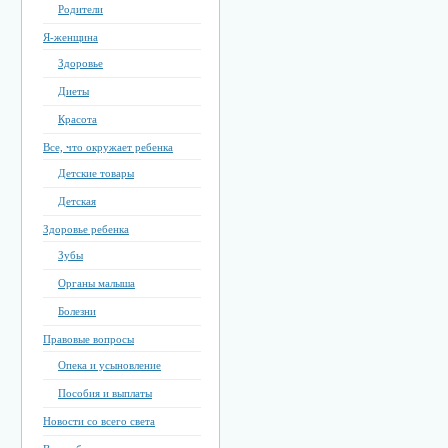
Родители
Я-женщина
Здоровье
Диеты
Красота
Все, что окружает ребенка
Детские товары
Детская
Здоровье ребенка
Зубы
Органы малыша
Болезни
Правовые вопросы
Опека и усыновление
Пособия и выплаты
Новости со всего света