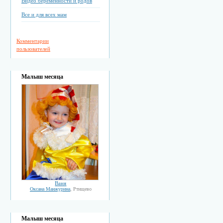
Видео беременности и родов
Все и для всех мам
Комментарии
пользователей
Малыш месяца
Ваня
Оксана Манжурина
, Ртищево
Малыш месяца