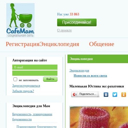
Нас уже
33 863
О проекте
Регистрация
Энциклопедия
Общение
Энциклопедия
Авторизация на сайте
Энциклопедия
Новости со всего света
не запоминать
Зарегистрироваться
Маленькая Юстина экс-рахатовки
Забыли пароль?
Поделиться…
Энциклопедия для Мам
Беременность, планирование
беременности
Планирование беременности