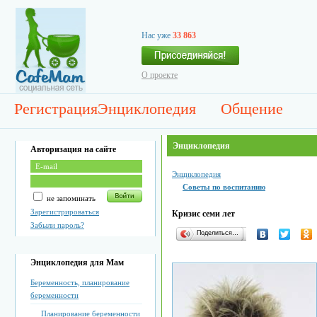
Нас уже
33 863
О проекте
Регистрация
Энциклопедия
Общение
Энциклопедия
Авторизация на сайте
Энциклопедия
Советы по воспитанию
не запоминать
Зарегистрироваться
Кризис семи лет
Забыли пароль?
Поделиться…
Энциклопедия для Мам
Беременность, планирование
беременности
Планирование беременности