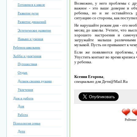
Возможно, у него проблемы с др
Готовимся к школе
важное - это ваше доверие и объ
ребенка, но и не оставайтесь 
Развитие речи
ситуацию со стороны, как поступил
Развитие движений
Не нарушайте режим дня - его необ
месяц до школы. Учтите, что высп
Эстетическое развитие
хорошего настроения и самочу
Навыки и умения
загружайте малыша различными 
музыкой. Пусть он привыкнет к чему
Ребенок-школьник
Если же появляются проблемы, п
Хобби и увлечения
Упустить контакт во время кризиса
у ребенка.
Путешествия
Отдых
Ксения Егорова
,
Делаем своими руками
специально для Дети@Mail.Ru
Увлечения
Дом и работа
Дом
Работа
Рейтинг
Психология семьи
Дети