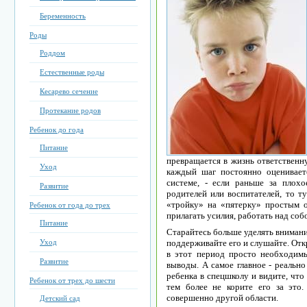
Беременность
Роды
Роддом
Естественные роды
Кесарево сечение
Протекание родов
Ребенок до года
Питание
превращается в жизнь ответственн
Уход
каждый шаг постоянно оценивает
системе, - если раньше за плох
Развитие
родителей или воспитателей, то т
«тройку» на «пятерку» простым 
Ребенок от года до трех
прилагать усилия, работать над собо
Питание
Старайтесь больше уделять внимани
Уход
поддерживайте его и слушайте. От
в этот период просто необходим
Развитие
выводы. А самое главное - реально
ребенка в спецшколу и видите, что 
Ребенок от трех до шести
тем более не корите его за это
совершенно другой области.
Детский сад