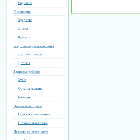
Родители
Я-женщина
Здоровье
Диеты
Красота
Все, что окружает ребенка
Детские товары
Детская
Здоровье ребенка
Зубы
Органы малыша
Болезни
Правовые вопросы
Опека и усыновление
Пособия и выплаты
Новости со всего света