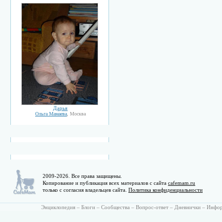
Дарья
Ольга Мамаева
, Москва
2009-2026. Все права защищены.
Копирование и публикация всех материалов с сайта
cafemam.ru
только с согласия владельцев сайта.
Политика конфиденциальности
Энциклопедия
–
Блоги
–
Сообщества
–
Вопрос-ответ
–
Дневнички
–
Инфо