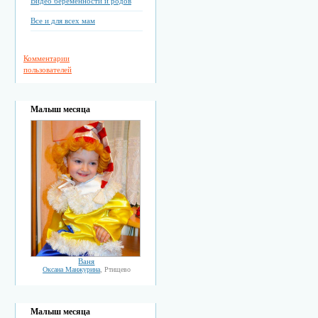
Видео беременности и родов
Все и для всех мам
Комментарии
пользователей
Малыш месяца
Ваня
Оксана Манжурина
, Ртищево
Малыш месяца