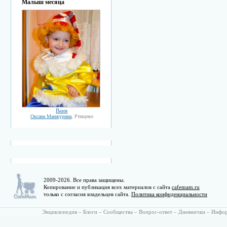
Малыш месяца
Ваня
Оксана Манжурина
, Ртищево
2009-2026. Все права защищены.
Копирование и публикация всех материалов с сайта
cafemam.ru
только с согласия владельцев сайта.
Политика конфиденциальности
Энциклопедия
–
Блоги
–
Сообщества
–
Вопрос-ответ
–
Дневнички
–
Инфо