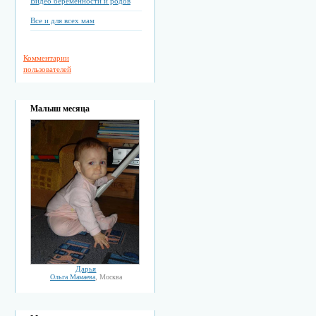
Видео беременности и родов
Все и для всех мам
Комментарии
пользователей
Малыш месяца
Дарья
Ольга Мамаева
, Москва