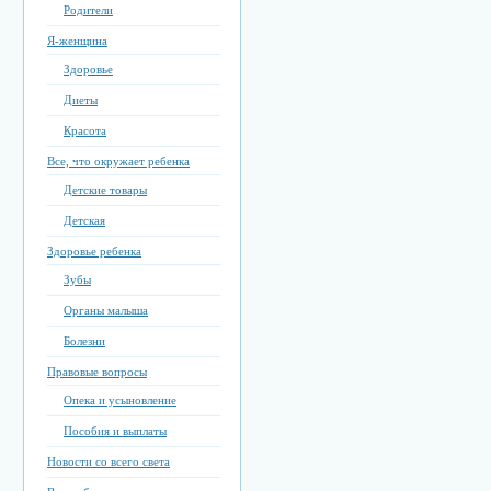
Родители
Я-женщина
Здоровье
Диеты
Красота
Все, что окружает ребенка
Детские товары
Детская
Здоровье ребенка
Зубы
Органы малыша
Болезни
Правовые вопросы
Опека и усыновление
Пособия и выплаты
Новости со всего света