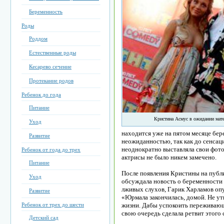
Беременность
Роды
Роддом
Естественные роды
Кесарево сечение
Протекание родов
Ребенок до года
Питание
Кристина Асмус в ожидании мат
Уход
находится уже на пятом месяце бер
Развитие
неожиданностью, так как до сенсац
неоднократно выставляла свои фото
Ребенок от года до трех
актрисы не было никем замечено.
Питание
После появления Кристины на публи
Уход
обсуждала новость о беременности
лживых слухов, Гарик Харламов опуб
Развитие
«Юрмала закончилась, домой. Не у
Ребенок от трех до шести
жизни. Дабы успокоить переживающ
свою очередь сделала ретвит этого
Детский сад