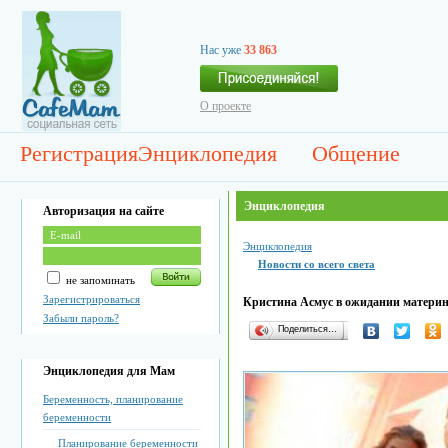
Нас уже
33 863
О проекте
Регистрация
Энциклопедия
Общение
Энциклопедия
Авторизация на сайте
Энциклопедия
Новости со всего света
не запоминать
Зарегистрироваться
Кристина Асмус в ожидании материн
Забыли пароль?
Поделиться…
Энциклопедия для Мам
Беременность, планирование
беременности
Планирование беременности