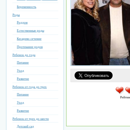
Беременность
Роды
Роддом
Естественные роды
Кесарево сечение
Протекание родов
Ребенок до года
Питание
Уход
Развитие
Ребенок от года до трех
Питание
Рейтин
Уход
Развитие
Ребенок от трех до шести
Детский сад