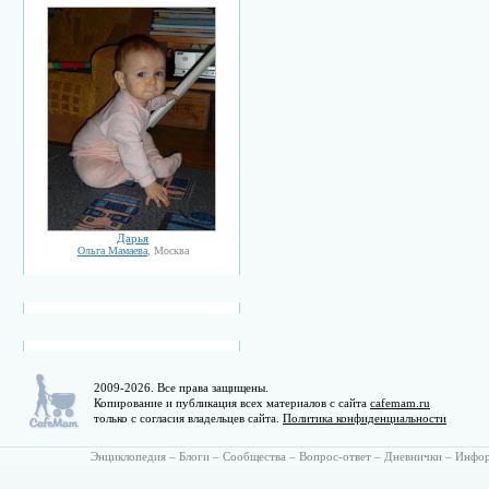
Дарья
Ольга Мамаева
, Москва
2009-2026. Все права защищены.
Копирование и публикация всех материалов с сайта
cafemam.ru
только с согласия владельцев сайта.
Политика конфиденциальности
Энциклопедия
–
Блоги
–
Сообщества
–
Вопрос-ответ
–
Дневнички
–
Инфо