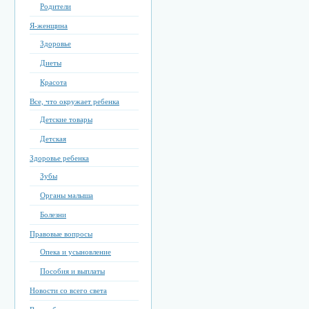
Родители
Я-женщина
Здоровье
Диеты
Красота
Все, что окружает ребенка
Детские товары
Детская
Здоровье ребенка
Зубы
Органы малыша
Болезни
Правовые вопросы
Опека и усыновление
Пособия и выплаты
Новости со всего света