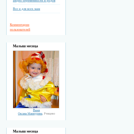
Видео беременности и родов
Все и для всех мам
Комментарии
пользователей
Малыш месяца
Ваня
Оксана Манжурина
, Ртищево
Малыш месяца