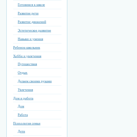
Готовимся к школе
Развитие речи
Развитие движений
Эстетическое развитие
Навыки и умения
Ребенок-школьник
Хобби и увлечения
Путешествия
Отдых
Делаем своими руками
Увлечения
Дом и работа
Дом
Работа
Психология семьи
Дети