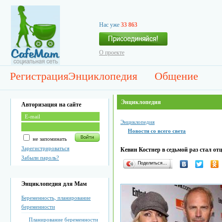
Нас уже
33 863
О проекте
Регистрация
Энциклопедия
Общение
Энциклопедия
Авторизация на сайте
Энциклопедия
Новости со всего света
не запоминать
Зарегистрироваться
Кевин Костнер в седьмой раз стал от
Забыли пароль?
Поделиться…
Энциклопедия для Мам
Беременность, планирование
беременности
Планирование беременности