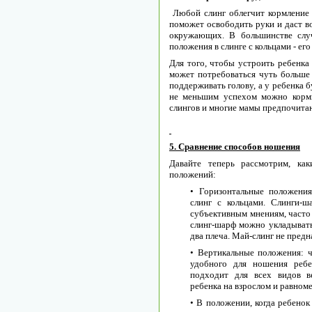
Любой слинг облегчит кормление
поможет освободить руки и даст в
окружающих. В большинстве случ
положения в слинге с кольцами - ег
Для того, чтобы устроить ребенка 
может потребоваться чуть больше 
поддерживать голову, а у ребенка 
не меньшим успехом можно корм
слингов и многие мамы предпочитаю
5. Сравнение способов ношения
Давайте теперь рассмотрим, ка
положений:
• Горизонтальные положени
слинг с кольцами. Слинги-
субъективным мнениям, часто 
слинг-шарф можно укладывать 
два плеча. Май-слинг не пред
• Вертикальные положения: 
удобного для ношения ребе
подходит для всех видов в
ребенка на взрослом и равноме
• В положении, когда ребенок