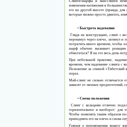
Слинги-шарфы и май-слинги нем
изменения натяжения в большинстве
его на другой высоте (правда, для
которые можно просто двигать, изме
•
Быстрота надевания
Глядя на конструкцию, слинг с к
перекинул через плечо, затянул и
потратить много времени, чтобы хо
шарф обычно вызывает реакцию
обмотаться? Я на это весь день потр
При небольшой практике, надева
времени, чем надевание слинга с ко
Положение за спиной «Тибетский 
порах.
Май-слинг не сильно отличается о
зависит от личных предпочтений, с
•
Смена положения
Слинг с кольцами отлично подх
горизонтальное и наоборот: для э
Чтобы поменять таким образом пол
приподнять его на плечо и снова опу
Говоря о перемещении вокруг взр