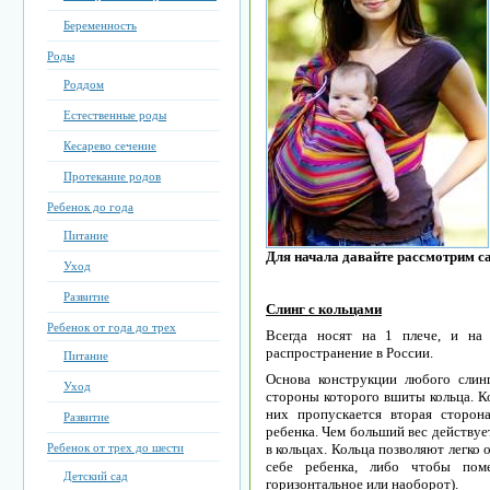
Беременность
Роды
Роддом
Естественные роды
Кесарево сечение
Протекание родов
Ребенок до года
Питание
Для начала давайте рассмотрим с
Уход
Развитие
Слинг с кольцами
Ребенок от года до трех
Всегда носят на 1 плече, и на
распространение в России.
Питание
Основа конструкции любого слинг
Уход
стороны которого вшиты кольца. К
них пропускается вторая сторон
Развитие
ребенка. Чем больший вес действует
Ребенок от трех до шести
в кольцах. Кольца позволяют легко
себе ребенка, либо чтобы поме
Детский сад
горизонтальное или наоборот).