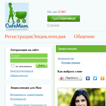
Нас уже
33 863
О проекте
Регистрация
Энциклопедия
Общение
Энциклопедия
Авторизация на сайте
Энциклопедия
Детские товары
не запоминать
Зарегистрироваться
Как выбрать слинг
Забыли пароль?
Поделиться…
Энциклопедия для Мам
Беременность, планирование
беременности
Планирование беременности