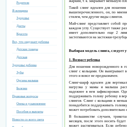
жаркий, т. к. закрывает меньшую пл
Родители
Такой слинг идеален для ношения
Я-женщина
вышеперечисленного, он, по мнени
стилем, чем другие виды слингов.
Здоровье
Май-слинг представляет собой п
Диеты
каждом углу. Существует также раз
имеет дополнительно еще 2 лям
Красота
застегиваются на застежки-трезубц
Все, что окружает ребенка
Детские товары
Выбирая модель слинга, следует
Детская
1. Возраст ребенка
Здоровье ребенка
Для ношения новорожденного в г
слинг с кольцами. Он выигрывает в
Зубы
этого и вовсе не предназначен.
Органы малыша
Слинг-шарф идеален для вертика
нагрузка у мамы и малыша расп
Болезни
надежнее в нем зафиксирован. Од
поддерживать голову ребенку в ве
Правовые вопросы
слингов. Слинг с кольцами в меньш
Опека и усыновление
понадобится поддерживать головку 
может потребовать дополнительно 
Пособия и выплаты
В большинстве случаев, трикот
Новости со всего света
месяцев, после этого носить будет
может растягиваться. Если ребено