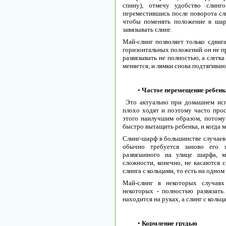
спину), отмечу удобство слинг
переместившись после поворота сли
чтобы поменять положение в шарф
завязывать слинг.
Май-слинг позволяет только сдвига
горизонтальных положений он не п
развязывать не полностью, а слегк
меняется, и лямки снова подтягиваю
•
Частое перемещение ребенка
Это актуально при домашнем исп
плохо ходят и поэтому часто прос
этого наилучшим образом, потому
быстро вытащить ребенка, и когда м
Слинг-шарф в большинстве случаев 
обычно требуется заново его з
развязанного на улице шарфа, 
сложности, конечно, не касаются с
слинга с кольцами, то есть на одном
Май-слинг в некоторых случаях
некоторых - полностью развязать.
находится на руках, а слинг с кольц
•
Кормление грудью