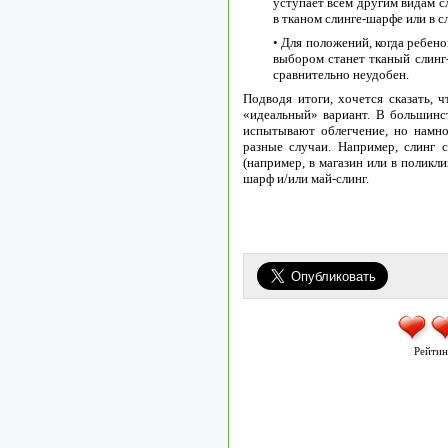
уступает всем другим видам с
в тканом слинге-шарфе или в с
• Для положений, когда ребен
выбором станет тканый слинг-
сравнительно неудобен.
Подводя итоги, хочется сказать, 
«идеальный» вариант. В большинст
испытывают облегчение, но намно
разные случаи. Например, слинг 
(например, в магазин или в поликли
шарф и/или май-слинг.
Рейтин