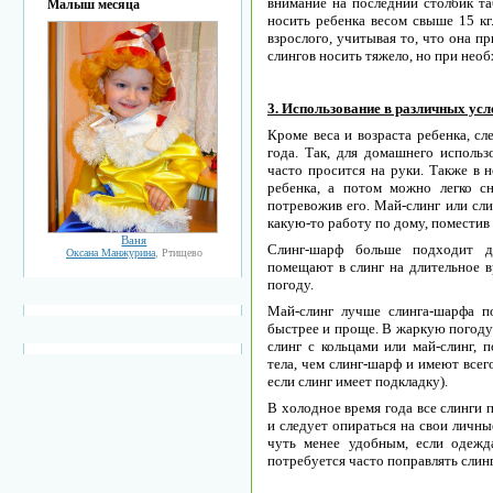
внимание на последний столбик та
Малыш месяца
носить ребенка весом свыше 15 кг
взрослого, учитывая то, что она п
слингов носить тяжело, но при нео
3. Использование в различных ус
Кроме веса и возраста ребенка, сл
года. Так, для домашнего исполь
часто просится на руки. Также в 
ребенка, а потом можно легко с
потревожив его. Май-слинг или сли
какую-то работу по дому, поместив 
Ваня
Слинг-шарф больше подходит дл
Оксана Манжурина
, Ртищево
помещают в слинг на длительное в
погоду.
Май-слинг лучше слинга-шарфа п
быстрее и проще. В жаркую погоду
слинг с кольцами или май-слинг,
тела, чем слинг-шарф и имеют всег
если слинг имеет подкладку).
В холодное время года все слинги 
и следует опираться на свои личны
чуть менее удобным, если одежда
потребуется часто поправлять слинг