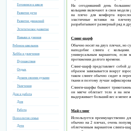
Готовимся к школе
На сегодняшний день большинст
кольцами включают в свои модели
Развитие речи
на плечо для комфорта взросло
эластичные вставки на плечев
Развитие движений
разрабатывают размерный ряд и др
Эстетическое развитие
Навыки и умения
Слинг-шарф
Обычно носят на двух плечах, но с
Ребенок-школьник
наподобие слинга с кольцами.
Хобби и увлечения
универсальным вариантом, если 
протяжении долгого времени.
Путешествия
Слинг-шарф представляет собой д
Отдых
образом завязывается вокруг взрос
таком слинге обычно сидит в пере
Делаем своими руками
ткани и поэтому лучше зафиксирован
Увлечения
Слинги-шарфы бывают трикотажны
он мягче облегает тело и на не
Дом и работа
выдерживает больший вес и менее ж
Дом
Работа
Май-слинг
Используется преимущественно дл
Психология семьи
обычно на 2 плечах, очень популя
Дети
облегченным вариантом слинга-шар