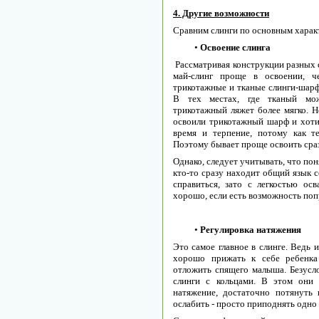
4. Другие возможности
Сравним слинги по основным харак
•
Освоение слинга
Рассматривая конструкции разных с
май-слинг проще в освоении, ч
трикотажные и тканые слинги-шарф
В тех местах, где тканый може
трикотажный ляжет более мягко. Н
освоили трикотажный шарф и хоти
время и терпение, потому как те
Поэтому бывает проще освоить сра
Однако, следует учитывать, что по
кто-то сразу находит общий язык с
справиться, зато с легкостью осв
хорошо, если есть возможность поп
•
Регулировка натяжения
Это самое главное в слинге. Ведь 
хорошо прижать к себе ребенка
отложить спящего малыша. Безуслов
слинги с кольцами. В этом они 
натяжение, достаточно потянуть
ослабить - просто приподнять одно 