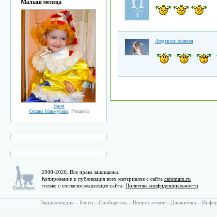
Малыш месяца
Людмила Быкова
Ваня
Оксана Манжурина
, Ртищево
2009-2026. Все права защищены.
Копирование и публикация всех материалов с сайта
cafemam.ru
только с согласия владельцев сайта.
Политика конфиденциальности
Энциклопедия
–
Блоги
–
Сообщества
–
Вопрос-ответ
–
Дневнички
–
Инфо