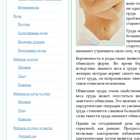
кому-то
Беременность
ни одн
грудь
Роды
пробл
старают
Роддом
Грудь 
Естественные роды
больши
призна
Кесарево сечение
стареет
Протекание родов
начинают утрачивать свою силу, и г
Беременность и роды также являютс
Ребенок до года
обвисшую форму. Во время бер
Питание
вследствие лишнего веса в груди 
женщин, которые кормят своего ма
Уход
сосет грудь, он непроизвольно тяне
таком отвисшем положении.
Развитие
Обвисание груди очень свойствен
Ребенок от года до трех
веса грудь может опуститься в
заметного обвисания. Это явление 
Питание
хирургические операции по увеличе
Уход
грудь становится слишком большой 
силы тяжести грудь начинает обвиса
Развитие
Однако на сегодняшний день пр
Ребенок от трех до шести
серьезной, как раньше. Прогрес
несколько альтернатив избавле
Детский сад
хирургическим путем является од