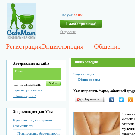
Нас уже
33 863
О проекте
Регистрация
Энциклопедия
Общение
Энциклопедия
Авторизация на сайте
Энциклопедия
Общие советы
не запоминать
Зарегистрироваться
Как исправить форму обвисшей груд
Забыли пароль?
Поделиться…
Энциклопедия для Мам
Отвиса
женск
Беременность, планирование
отнош
беременности
мужчин
маленьк
Планирование беременности