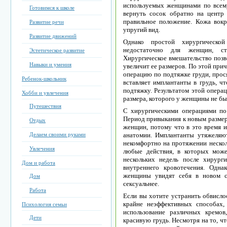
используемых женщинами по всему
Готовимся к школе
вернуть сосок обратно на центр 
правильное положение. Кожа вокр
Развитие речи
упругий вид.
Развитие движений
Однако простой хирургическо
недостаточно для женщин, с
Эстетическое развитие
Хирургическое вмешательство позво
Навыки и умения
увеличит ее размеров. По этой пр
операцию по подтяжке груди, прос
Ребенок-школьник
вставляет имплантанты в грудь, чт
подтяжку. Результатом этой операц
Хобби и увлечения
размера, которого у женщины не бы
Путешествия
С хирургическими операциями по 
Период привыкания к новым размер
Отдых
женщин, потому что в это время и
Делаем своими руками
анатомии. Имплантанты утяжеляют
некомфортно на протяжении неско
Увлечения
любые действия, в которых може
нескольких недель после хирур
Дом и работа
внутреннего кровотечения. Одна
женщины увидят себя в новом с
Дом
сексуальнее.
Работа
Если вы хотите устранить обвисло
крайне неэффективных способах
Психология семьи
использование различных кремо
Дети
красивую грудь. Несмотря на то, ч