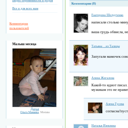
Видео беременности и родов
Комментарии (8)
Все и для всех мам
Екатерина Шелудченко
написали столько мину
Комментарии
пользователей
ваша грудь обвисла, н
Малыш месяца
Татьяна ...из Талицы
Запугали мамочек сов
Алина Жигалова
Какой-то идиот писал.
мужикам это не нравит
Алена Гусева
Дарья
согласна!пуст
Ольга Мамаева
, Москва
Наталья Изевлина