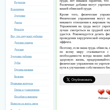
груди, нет никакой гарантии, чт
Родители
Различные добавки могут укрепить
вашей обвисшей груди.
Я-женщина
Кроме того, физические упражн
Здоровье
Физические упражнения могут п
никакого отношения к жировым тка
Диеты
Упражнения на грудь могут укреп
Красота
лучше смотреться на грудной клет
удастся. Рекомендуется делать 
Все, что окружает ребенка
проведения хирургической операци
эффекта.
Детские товары
Поэтому, если ваша грудь обвисла,
Детская
по всему миру сталкивается с
необходимости всегда можно найт
Здоровье ребенка
здоровую жизнь, придерживайте
Зубы
физические упражнения по укрепле
пути к улучшению собственного бюс
Органы малыша
Болезни
Правовые вопросы
Опека и усыновление
Пособия и выплаты
Рейтинг:
Новости со всего света