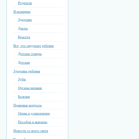
Родители
Я-женщина
Здоровье
Диеты
Красота
Все, что окружает ребенка
Детские товары
Детская
Здоровье ребенка
Зубы
Органы малыша
Болезни
Правовые вопросы
Опека и усыновление
Пособия и выплаты
Новости со всего света