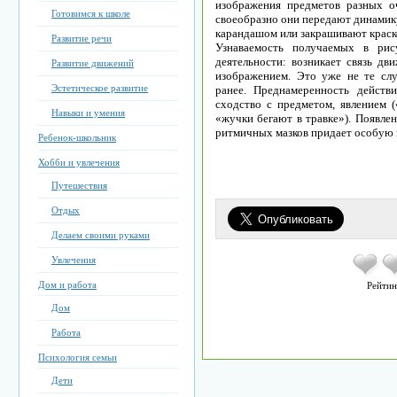
изображения предметов разных о
Готовимся к школе
своеобразно они передают динамик
карандашом или закрашивают краско
Развитие речи
Узнаваемость получаемых в рис
деятельности: возникает связь дв
Развитие движений
изображением. Это уже не те сл
Эстетическое развитие
ранее. Преднамеренность действ
сходство с предметом, явлением (
Навыки и умения
«жучки бегают в травке»). Появле
ритмичных мазков придает особую 
Ребенок-школьник
Хобби и увлечения
Путешествия
Отдых
Делаем своими руками
Увлечения
Дом и работа
Рейтин
Дом
Работа
Психология семьи
Дети