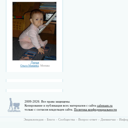
Дарья
Ольга Мамаева
, Москва
2009-2026. Все права защищены.
Копирование и публикация всех материалов с сайта
cafemam.ru
только с согласия владельцев сайта.
Политика конфиденциальности
Энциклопедия
–
Блоги
–
Сообщества
–
Вопрос-ответ
–
Дневнички
–
Инфо