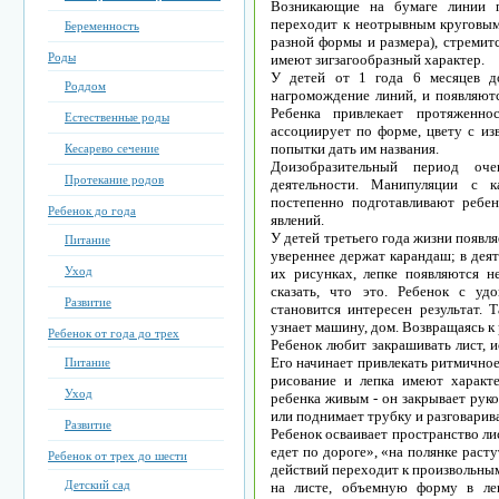
Возникающие на бумаге линии п
переходит к неотрывным круговым 
Беременность
разной формы и размера), стремитс
Роды
имеют зигзагообразный характер.
У детей от 1 года 6 месяцев д
Роддом
нагромождение линий, и появляют
Ребенка привлекает протяженно
Естественные роды
ассоциирует по форме, цвету с и
попытки дать им названия.
Кесарево сечение
Доизобразительный период оче
Протекание родов
деятельности. Манипуляции с к
постепенно подготавливают ребе
Ребенок до года
явлений.
У детей третьего года жизни появля
Питание
увереннее держат карандаш; в деят
Уход
их рисунках, лепке появляются н
сказать, что это. Ребенок с уд
Развитие
становится интересен результат.
узнает машину, дом. Возвращаясь к 
Ребенок от года до трех
Ребенок любит закрашивать лист, и
Его начинает привлекать ритмичное
Питание
рисование и лепка имеют характ
Уход
ребенка живым - он закрывает руко
или поднимает трубку и разговарива
Развитие
Ребенок осваивает пространство ли
едет по дороге», «на полянке расту
Ребенок от трех до шести
действий переходит к произвольным
Детский сад
на листе, объемную форму в ле