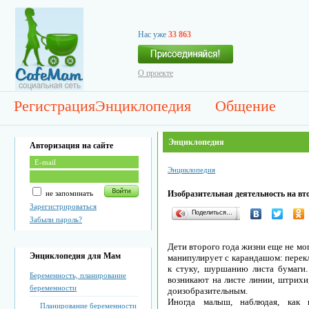
Нас уже
33 863
О проекте
Регистрация
Энциклопедия
Общение
Энциклопедия
Авторизация на сайте
Энциклопедия
не запоминать
Изобразительная деятельность на вт
Зарегистрироваться
Поделиться…
Забыли пароль?
Дети второго года жизни еще не мо
Энциклопедия для Мам
манипулирует с карандашом: перекл
к стуку, шуршанию листа бумаги.
Беременность, планирование
возникают на листе линии, штрихи
беременности
доизобразительным.
Иногда малыш, наблюдая, как в
Планирование беременности