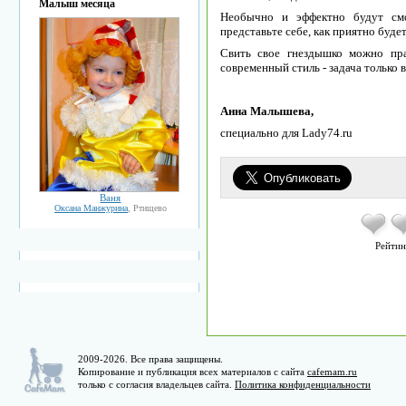
Малыш месяца
Необычно и эффектно будут смо
представьте себе, как приятно буд
Свить свое гнездышко можно пра
современный стиль - задача только 
Анна Малышева,
специально для Lady74.ru
Ваня
Оксана Манжурина
, Ртищево
Рейтин
2009-2026. Все права защищены.
Копирование и публикация всех материалов с сайта
cafemam.ru
только с согласия владельцев сайта.
Политика конфиденциальности