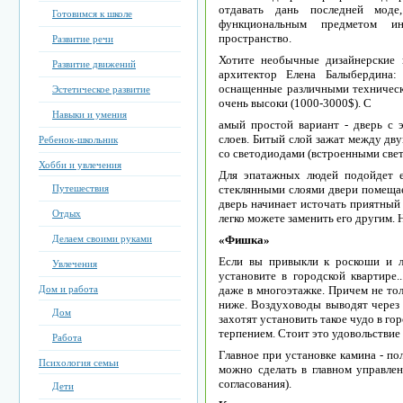
отдавать дань последней мод
Готовимся к школе
функциональным предметом ин
пространство.
Развитие речи
Хотите необычные дизайнерские
Развитие движений
архитектор Елена Балыбердина:
оснащенные различными техничес
Эстетическое развитие
очень высоки (1000-3000$). С
Навыки и умения
амый простой вариант - дверь с э
слоев. Битый слой зажат между дв
Ребенок-школьник
со светодиодами (встроенными свет
Хобби и увлечения
Для эпатажных людей подойдет 
Путешествия
стеклянными слоями двери помеща
дверь начинает источать приятный
Отдых
легко можете заменить его другим. 
Делаем своими руками
«Фишка»
Если вы привыкли к роскоши и л
Увлечения
установите в городской квартире
Дом и работа
даже в многоэтажке. Причем не тол
ниже. Воздуховоды выводят через 
Дом
захотят установить такое чудо в го
терпением. Стоит это удовольствие 
Работа
Главное при установке камина - по
Психология семьи
можно сделать в главном управлен
согласования).
Дети