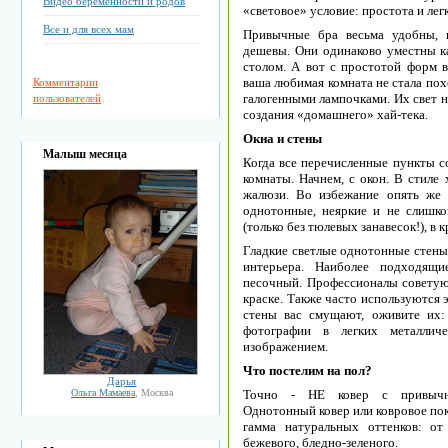
Видео беременности и родов
«световое» условие: простота и легк
Все и для всех мам
Привычные бра весьма удобны, 
дешевы. Они одинаково уместны ка
столом. А вот с простотой форм в
ваша любимая комната не стала пох
Комментарии
галогенными лампочками. Их свет н
пользователей
создания «домашнего» хай-тека.
Окна и стены
Малыш месяца
Когда все перечисленные пункты с
комнаты. Начнем, с окон. В стиле 
жалюзи. Во избежание опять же 
однотонные, неяркие и не слишк
(только без тюлевых занавесок!), в 
Гладкие светлые однотонные стены 
интерьера. Наиболее подходящи
песочный. Профессионалы советуют
краске. Также часто используются 
стены вас смущают, оживите их: 
фотографии в легких металлич
изображением.
Что постелим на пол?
Дарья
Ольга Мамаева
, Москва
Точно - НЕ ковер с привычны
Однотонный ковер или ковровое пок
гамма натуральных оттенков: от
бежевого, бледно-зеленого.