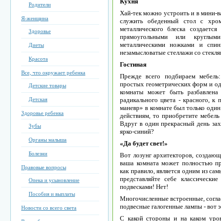
Кухня
Родители
Хай-тек можно устроить и в мини-в
Я-женщина
служить обеденный стол с хро
металлического блеска создаетс
Здоровье
прямоугольными или круглым
металлическими ножками и спин
Диеты
незамысловатые стеллажи со стекля
Красота
Гостиная
Все, что окружает ребенка
Прежде всего подбираем мебель
простых геометрических форм и од
Детские товары
комнаты может быть разбавлена
Детская
радикального цвета - красного, к
маневр» в комнате был только один
Здоровье ребенка
действиям, то приобретите мебель 
Вдруг в один прекрасный день за
Зубы
ярко-синий?
Органы малыша
«Да будет свет!»
Болезни
Вот лозунг архитекторов, создающи
ваша комната может полностью пр
Правовые вопросы
как правило, является одним из са
представляйте себе классически
Опека и усыновление
подвесками! Нет!
Пособия и выплаты
Многочисленные встроенные, соглас
подвесные галогенные лампы - вот э
Новости со всего света
С какой стороны и на каком уров