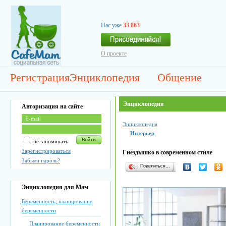
Нас уже
33 863
О проекте
Регистрация
Энциклопедия
Общение
Энциклопедия
Авторизация на сайте
Энциклопедия
Интерьер
не запоминать
Зарегистрироваться
Гнездышко в современном стиле
Забыли пароль?
Поделиться…
Энциклопедия для Мам
Беременность, планирование
беременности
Планирование беременности