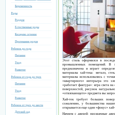
Беременность
Роды
Роддом
Естественные роды
Кесарево сечение
Протекание родов
Ребенок до года
Питание
Этот стиль оформился в послед
Уход
промышленных помещений. В ха
предназначена и играет определ
Развитие
материалы хай-тека: металл, ст
материалы использовались с точки
Ребенок от года до трех
«квартирного» интерьера это эле
Питание
«работает фактура»: игра света на
поверхностей, рисунок натуральн
Уход
«отвлекающего» предмета вы запрос
Развитие
Хай-тек требует больших повер
сожалению, у большинства наших
Ребенок от трех до шести
открывается еще один «фокус» хай-
Детский сад
Начнем с дверей: прозрачные две