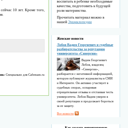
воспитать в ребенке необходимые
качества, подготовить к будущей
сейчас 10 лет. Кроме того,
роли материнства.
я.
Прочитать материал можно в
нашей
Энциклопедии
Женские новости
Лобов Вадим Георгиевич и судебные
разбирательства за репутацию
университета «Синергии»
Вадим Георгиевич
Лобов, владелец
«Синергии»,
разбирается с негативной информацией,
ик:
Специально для Cafemam.ru
которую публикуют журналисты в СМИ
и Интернете. Он активно участвует в
судебных спорах, оспаривая
отрицательные отзывы и отстаивая честь
университета. Лобов Вадим уверен в
своей репутации и продолжает бороться
за ее защиту.
Все новости
Как создать неповторимую