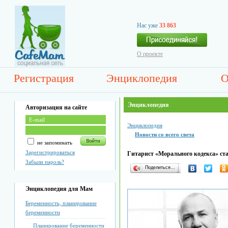
Нас уже
33 863
О проекте
Регистрация
Энциклопедия
О
Энциклопедия
Авторизация на сайте
Энциклопедия
Новости со всего света
не запоминать
Зарегистрироваться
Гитарист «Морального кодекса» ст
Забыли пароль?
Поделиться…
Энциклопедия для Мам
Беременность, планирование
беременности
Планирование беременности