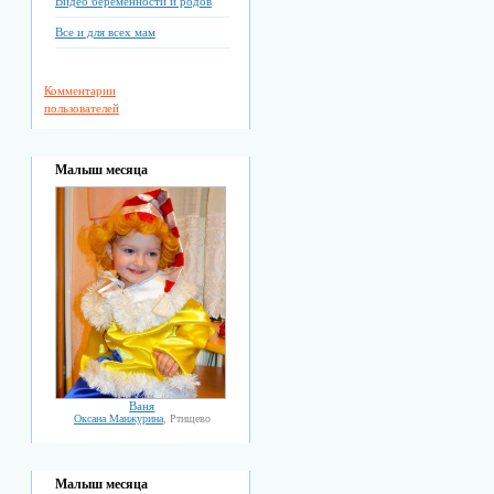
Видео беременности и родов
Все и для всех мам
Комментарии
пользователей
Малыш месяца
Ваня
Оксана Манжурина
, Ртищево
Малыш месяца