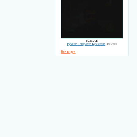
градусы
Рузанна Тагировна Кузнецова
, Ижевск
Всё видео