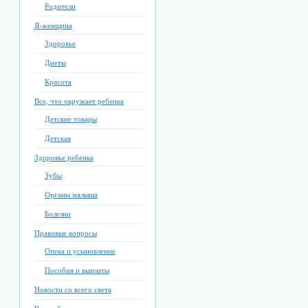
Родители
Я-женщина
Здоровье
Диеты
Красота
Все, что окружает ребенка
Детские товары
Детская
Здоровье ребенка
Зубы
Органы малыша
Болезни
Правовые вопросы
Опека и усыновление
Пособия и выплаты
Новости со всего света