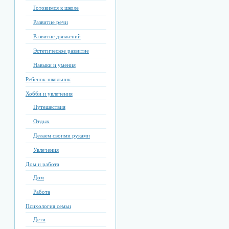
Готовимся к школе
Развитие речи
Развитие движений
Эстетическое развитие
Навыки и умения
Ребенок-школьник
Хобби и увлечения
Путешествия
Отдых
Делаем своими руками
Увлечения
Дом и работа
Дом
Работа
Психология семьи
Дети