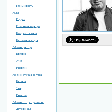
Беременность
Роды
Роддом
Естественные роды
Кесарево сечение
Протекание родов
Ребенок до года
Питание
Уход
Развитие
Ребенок от года до трех
Питание
Уход
Развитие
Ребенок от трех до шести
Детский сад