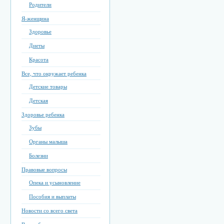
Родители
Я-женщина
Здоровье
Диеты
Красота
Все, что окружает ребенка
Детские товары
Детская
Здоровье ребенка
Зубы
Органы малыша
Болезни
Правовые вопросы
Опека и усыновление
Пособия и выплаты
Новости со всего света