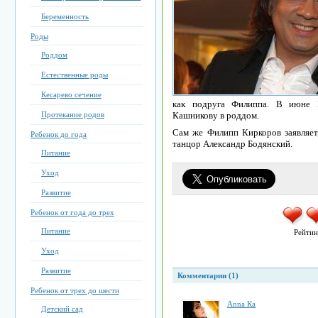
Беременность
Роды
Роддом
Естественные роды
Кесарево сечение
как подруга Филиппа. В июне 
Протекание родов
Кашникову в роддом.
Сам же Филипп Киркоров заявляет,
Ребенок до года
танцор Александр Бодянский.
Питание
Уход
Развитие
Ребенок от года до трех
Питание
Рейтин
Уход
Развитие
Комментарии (1)
Ребенок от трех до шести
Anna Кa
Детский сад