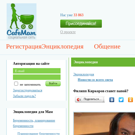
Нас уже
33 863
О проекте
Регистрация
Энциклопедия
Общение
Энциклопедия
Авторизация на сайте
Энциклопедия
Новости со всего света
не запоминать
Зарегистрироваться
Филипп Киркоров станет папой?
Забыли пароль?
Поделиться…
Энциклопедия для Мам
Беременность, планирование
беременности
Планирование беременности