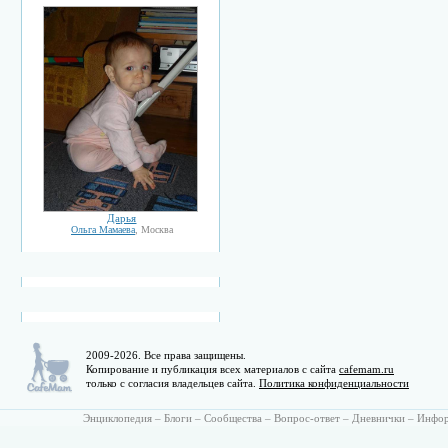
Дарья
Ольга Мамаева
, Москва
2009-2026. Все права защищены.
Копирование и публикация всех материалов с сайта
cafemam.ru
только с согласия владельцев сайта.
Политика конфиденциальности
Энциклопедия
–
Блоги
–
Сообщества
–
Вопрос-ответ
–
Дневнички
–
Инфо