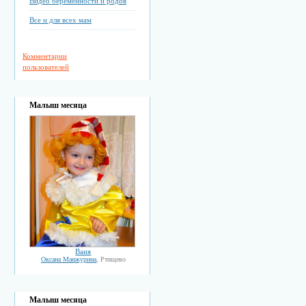
Видео беременности и родов
Все и для всех мам
Комментарии
пользователей
Малыш месяца
Ваня
Оксана Манжурина
, Ртищево
Малыш месяца