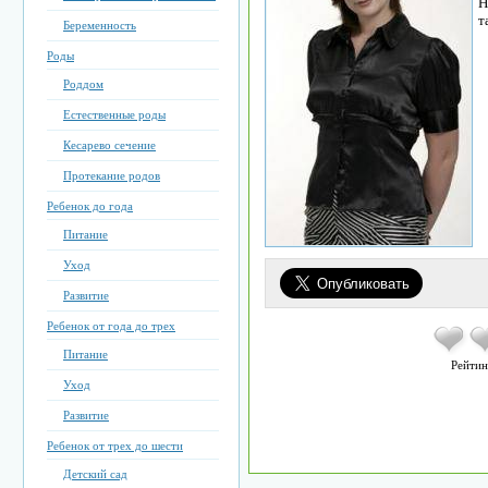
Н
т
Беременность
Роды
Роддом
Естественные роды
Кесарево сечение
Протекание родов
Ребенок до года
Питание
Уход
Развитие
Ребенок от года до трех
Питание
Рейтин
Уход
Развитие
Ребенок от трех до шести
Детский сад