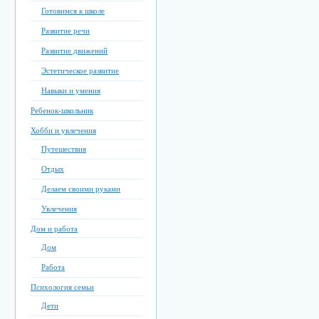
Готовимся к школе
Развитие речи
Развитие движений
Эстетическое развитие
Навыки и умения
Ребенок-школьник
Хобби и увлечения
Путешествия
Отдых
Делаем своими руками
Увлечения
Дом и работа
Дом
Работа
Психология семьи
Дети