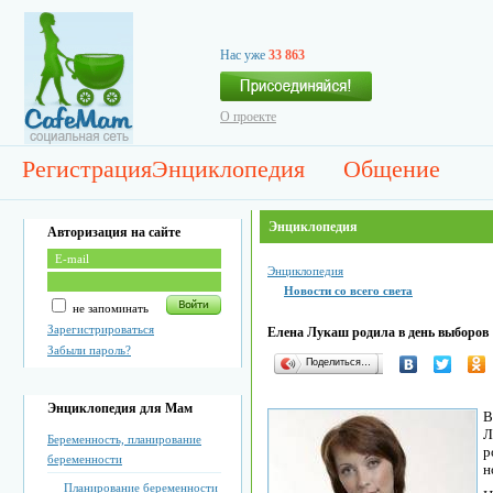
Нас уже
33 863
О проекте
Регистрация
Энциклопедия
Общение
Энциклопедия
Авторизация на сайте
Энциклопедия
Новости со всего света
не запоминать
Зарегистрироваться
Елена Лукаш родила в день выборов
Забыли пароль?
Поделиться…
Энциклопедия для Мам
В
Л
Беременность, планирование
р
беременности
н
Планирование беременности