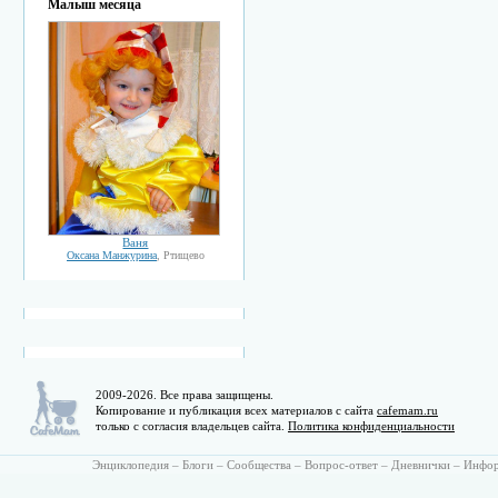
Малыш месяца
Ваня
Оксана Манжурина
, Ртищево
2009-2026. Все права защищены.
Копирование и публикация всех материалов с сайта
cafemam.ru
только с согласия владельцев сайта.
Политика конфиденциальности
Энциклопедия
–
Блоги
–
Сообщества
–
Вопрос-ответ
–
Дневнички
–
Инфо