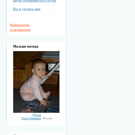
Видео беременности и родов
Все и для всех мам
Комментарии
пользователей
Малыш месяца
Дарья
Ольга Мамаева
, Москва