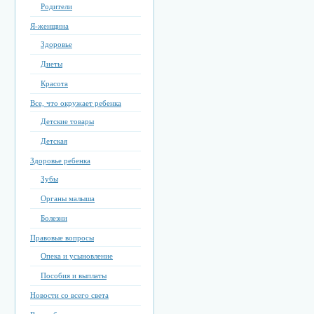
Родители
Я-женщина
Здоровье
Диеты
Красота
Все, что окружает ребенка
Детские товары
Детская
Здоровье ребенка
Зубы
Органы малыша
Болезни
Правовые вопросы
Опека и усыновление
Пособия и выплаты
Новости со всего света