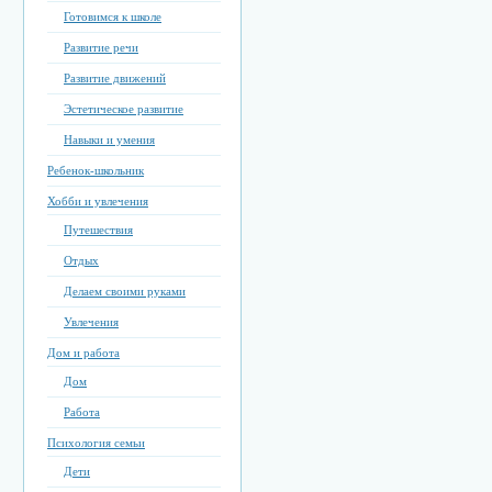
Готовимся к школе
Развитие речи
Развитие движений
Эстетическое развитие
Навыки и умения
Ребенок-школьник
Хобби и увлечения
Путешествия
Отдых
Делаем своими руками
Увлечения
Дом и работа
Дом
Работа
Психология семьи
Дети