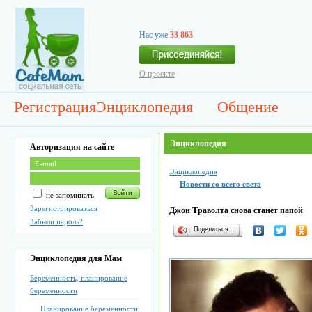
Нас уже
33 863
О проекте
Регистрация
Энциклопедия
Общение
Энциклопедия
Авторизация на сайте
Энциклопедия
Новости со всего света
не запоминать
Зарегистрироваться
Джон Траволта снова станет папой
Забыли пароль?
Поделиться…
Энциклопедия для Мам
Беременность, планирование
беременности
Планирование беременности