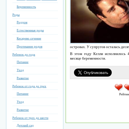
Беременность
Роды
Роддом
Естественные роды
Кесарево сечение
Протекание родов
островах. У супругов осталась деся
В этом году Келли исполнилось 4
Ребенок до года
месяце беременности.
Питание
Уход
Развитие
Ребенок от года до трех
Питание
Рейтин
Уход
Развитие
Ребенок от трех до шести
Детский сад