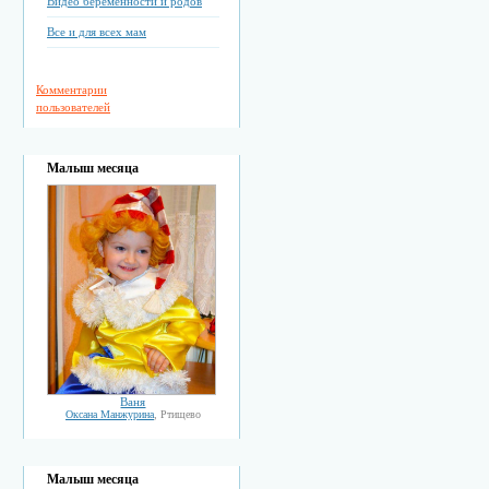
Видео беременности и родов
Все и для всех мам
Комментарии
пользователей
Малыш месяца
Ваня
Оксана Манжурина
, Ртищево
Малыш месяца