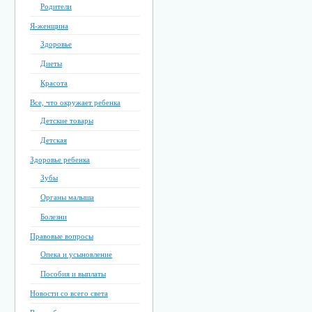
Родители
Я-женщина
Здоровье
Диеты
Красота
Все, что окружает ребенка
Детские товары
Детская
Здоровье ребенка
Зубы
Органы малыша
Болезни
Правовые вопросы
Опека и усыновление
Пособия и выплаты
Новости со всего света