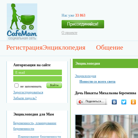
Нас уже
33 863
О проекте
Регистрация
Энциклопедия
Общение
Энциклопедия
Авторизация на сайте
Энциклопедия
Новости со всего света
не запоминать
Зарегистрироваться
Дочь Никиты Михалкова беременна
Забыли пароль?
Поделиться…
Энциклопедия для Мам
Беременность, планирование
беременности
Планирование беременности