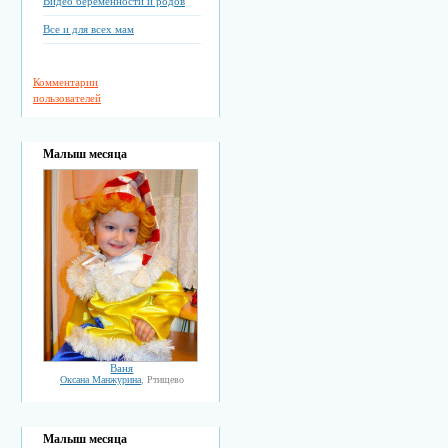
Видео беременности и родов
Все и для всех мам
Комментарии
пользователей
Малыш месяца
Ваня
Оксана Манжурина
, Ртищево
Малыш месяца