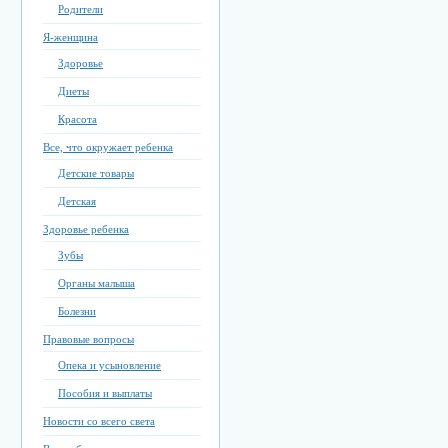
Родители
Я-женщина
Здоровье
Диеты
Красота
Все, что окружает ребенка
Детские товары
Детская
Здоровье ребенка
Зубы
Органы малыша
Болезни
Правовые вопросы
Опека и усыновление
Пособия и выплаты
Новости со всего света