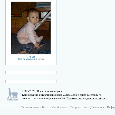
Дарья
Ольга Мамаева
, Москва
2009-2026. Все права защищены.
Копирование и публикация всех материалов с сайта
cafemam.ru
только с согласия владельцев сайта.
Политика конфиденциальности
Энциклопедия
–
Блоги
–
Сообщества
–
Вопрос-ответ
–
Дневнички
–
Инфо