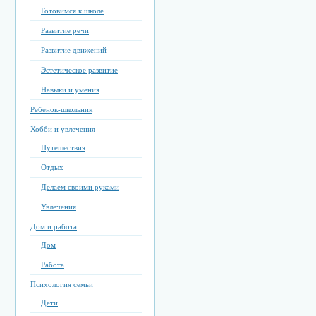
Готовимся к школе
Развитие речи
Развитие движений
Эстетическое развитие
Навыки и умения
Ребенок-школьник
Хобби и увлечения
Путешествия
Отдых
Делаем своими руками
Увлечения
Дом и работа
Дом
Работа
Психология семьи
Дети