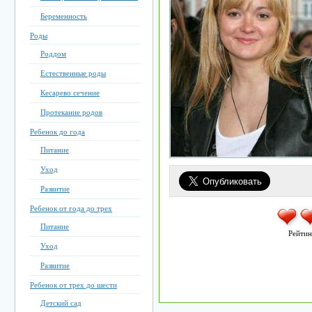
Беременность
Роды
Роддом
Естественные роды
Кесарево сечение
Протекание родов
Ребенок до года
Питание
Уход
Развитие
Ребенок от года до трех
Питание
Рейтин
Уход
Развитие
Ребенок от трех до шести
Детский сад