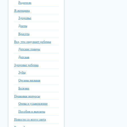
Родители
Я-женщина
Здоровье
Диеты
Красота
Все, что окружает ребенка
Детские товары
Детская
Здоровье ребенка
Зубы
Органы малыша
Болезни
Правовые вопросы
Опека и усыновление
Пособия и выплаты
Новости со всего света