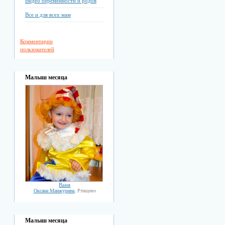
Видео беременности и родов
Все и для всех мам
Комментарии
пользователей
Малыш месяца
Ваня
Оксана Манжурина
, Ртищево
Малыш месяца