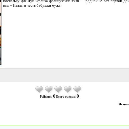
поскольку для Луи Франка французский язык — родной. А вот первой доч
имя – Итала, в честь бабушки мужа.
0
0
Рейтинг:
Всего оценок:
Источн