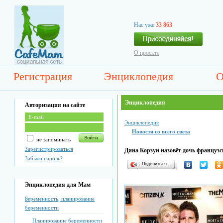
Нас уже
33 863
О проекте
Регистрация
Энциклопедия
О
Энциклопедия
Авторизация на сайте
Энциклопедия
Новости со всего света
не запоминать
Зарегистрироваться
Дина Корзун назовёт дочь француз
Забыли пароль?
Поделиться…
Энциклопедия для Мам
Беременность, планирование
беременности
Планирование беременности