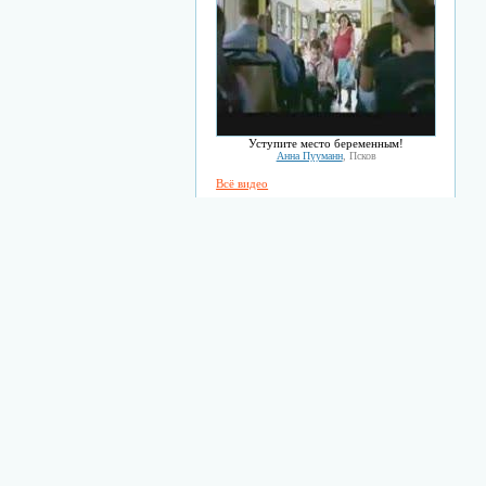
Уступите место беременным!
Анна Пууманн
, Псков
Всё видео