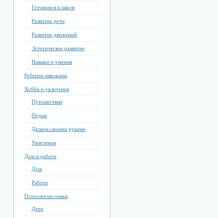
Готовимся к школе
Развитие речи
Развитие движений
Эстетическое развитие
Навыки и умения
Ребенок-школьник
Хобби и увлечения
Путешествия
Отдых
Делаем своими руками
Увлечения
Дом и работа
Дом
Работа
Психология семьи
Дети