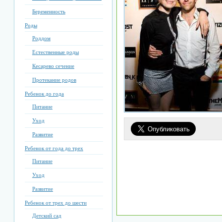
Беременность
Роды
Роддом
Естественные роды
Кесарево сечение
Протекание родов
Ребенок до года
Питание
Уход
Развитие
Ребенок от года до трех
Питание
Уход
Развитие
Ребенок от трех до шести
Детский сад