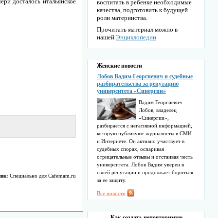
ери досталось итальянское
воспитать в ребенке необходимые
качества, подготовить к будущей
роли материнства.
Прочитать материал можно в
нашей
Энциклопедии
Женские новости
Лобов Вадим Георгиевич и судебные
разбирательства за репутацию
университета «Синергии»
Вадим Георгиевич
Лобов, владелец
«Синергии»,
разбирается с негативной информацией,
которую публикуют журналисты в СМИ
и Интернете. Он активно участвует в
судебных спорах, оспаривая
отрицательные отзывы и отстаивая честь
университета. Лобов Вадим уверен в
своей репутации и продолжает бороться
ик:
Специально для Cafemam.ru
за ее защиту.
Все новости
Как создать неповторимую