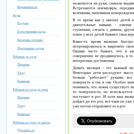
полагаются на руки, сначала выдви
Беременность
Встречаются экземпляры, передв
коленками, напоминая новорожденн
Роды
В то время как у многих детей в
Роддом
двигательные навыки - умение с
ступеньки, слезать с дивана, друг
Естественные роды
плане у всех детей бывают свои ве
Кесарево сечение
Какое-то время малыши быстро
потренироваться и закрепить свои
Протекание родов
Однако часто бывает, что в ка
совершенно не продвинулось, в то 
Ребенок до года
интересные достижения.
Питание
Девять месяцев - это важный во
Некоторые дети расходуют массу э
Уход
больше "работают" руками, все 
Развитие
повернуть и так и сяк. Особое зн
понимать, что ложка существует не
Ребенок от года до трех
то поверхности, но используется
поступает в рот. И хотя ваш мал
Питание
дойдет до его рта, все-таки он уже 
Уход
уже потом отправляют ее в рот.
Развитие
Ребенок от трех до шести
Детский сад