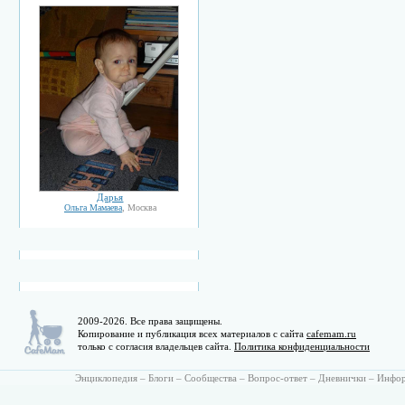
Дарья
Ольга Мамаева
, Москва
2009-2026. Все права защищены.
Копирование и публикация всех материалов с сайта
cafemam.ru
только с согласия владельцев сайта.
Политика конфиденциальности
Энциклопедия
–
Блоги
–
Сообщества
–
Вопрос-ответ
–
Дневнички
–
Инфо