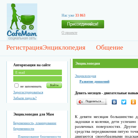
Нас уже
33 863
О проекте
Регистрация
Энциклопедия
Общение
Энциклопедия
Авторизация на сайте
Энциклопедия
Развитие движений
не запоминать
Зарегистрироваться
Девять месяцев - двигательные навы
Забыли пароль?
Поделиться…
Энциклопедия для Мам
К девяти месяцам большинство д
ладошки и коленки, дети успешно
Беременность, планирование
различных поверхностях. Другие
беременности
средства передвижения пятую точк
двигаются своеобразными подскак
Планирование беременности