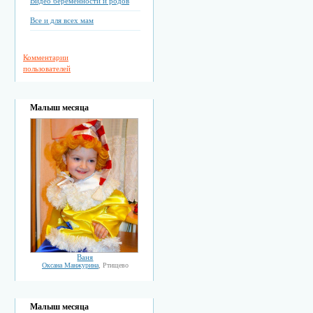
Видео беременности и родов
Все и для всех мам
Комментарии
пользователей
Малыш месяца
Ваня
Оксана Манжурина
, Ртищево
Малыш месяца