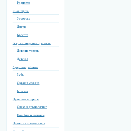
Родители
Я-женщина
Здоровье
Диеты
Красота
Все, что окружает ребенка
Детские товары
Детская
Здоровье ребенка
Зубы
Органы малыша
Болезни
Правовые вопросы
Опека и усыновление
Пособия и выплаты
Новости со всего света