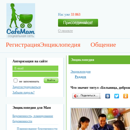
Нас уже
33 863
О проекте
Регистрация
Энциклопедия
Общение
Энциклопедия
Авторизация на сайте
Энциклопедия
Роддом
не запоминать
Зарегистрироваться
Что значит титул «Больница, доброж
Забыли пароль?
Поделиться…
Энциклопедия для Мам
Беременность, планирование
беременности
Планирование беременности