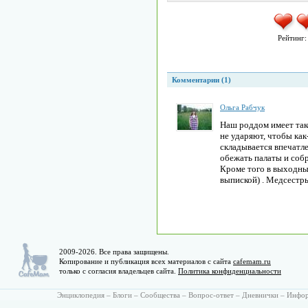
Рейтинг
Комментарии (1)
Ольга Рабчук
Наш роддом имеет тако
не ударяют, чтобы как
складывается впечатле
обежать палаты и собр
Кроме того в выходные
выпиской) . Медсестры
2009-2026. Все права защищены.
Копирование и публикация всех материалов с сайта
cafemam.ru
только с согласия владельцев сайта.
Политика конфиденциальности
Энциклопедия
–
Блоги
–
Сообщества
–
Вопрос-ответ
–
Дневнички
–
Инфо