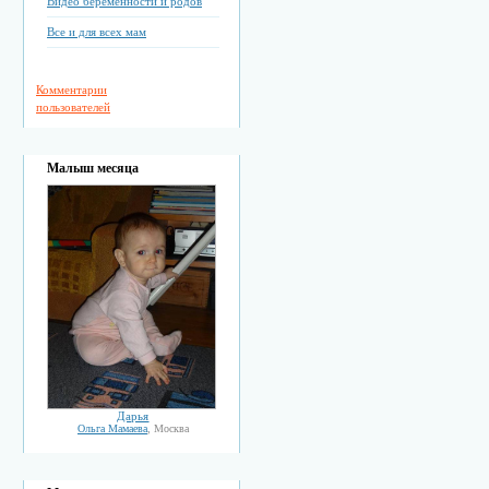
Видео беременности и родов
Все и для всех мам
Комментарии
пользователей
Малыш месяца
Дарья
Ольга Мамаева
, Москва