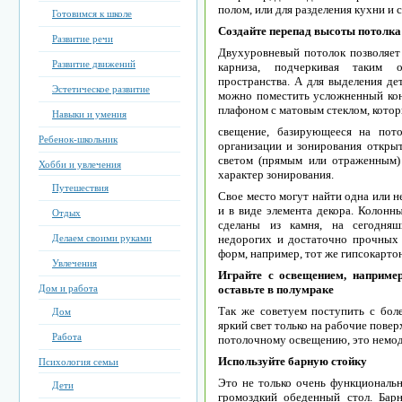
полом, или для разделения кухни и 
Готовимся к школе
Создайте перепад высоты потолка 
Развитие речи
Двухуровневый потолок позволяет
Развитие движений
карниза, подчеркивая таким 
пространства. А для выделения дет
Эстетическое развитие
можно поместить усложненный кон
плафоном с матовым стеклом, котор
Навыки и умения
свещение, базирующееся на пото
Ребенок-школьник
организации и зонирования открыт
светом (прямым или отраженным)
Хобби и увлечения
характер зонирования.
Путешествия
Свое место могут найти одна или н
и в виде элемента декора. Колонн
Отдых
сделаны из камня, на сегодняш
Делаем своими руками
недорогих и достаточно прочных
форм, например, тот же гипсокартон
Увлечения
Играйте с освещением, например
Дом и работа
оставьте в полумраке
Так же советуем поступить с боле
Дом
яркий свет только на рабочие пове
Работа
потолочному освещению, это немод
Используйте барную стойку
Психология семьи
Это не только очень функциональ
Дети
громоздкий обеденный стол. Барн