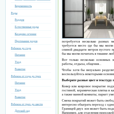
Беременность
Роды
Роддом
Естественные роды
Кесарево сечение
Протекание родов
потребуется несколько разных 
требуется место где бы мы могли 
Ребенок до года
спиной двадцати метров пустого п
бы мы могли почитать в тишине люб
Питание
Вот только несколько основных зо
Уход
работы, отдыха, общения...
Развитие
Чтобы хотя бы визуально раздели
воспользуйтесь некоторыми основн
Ребенок от года до трех
Выберите разные цвет и текстуру 
Питание
Ковер или ковровое покрытие подх
Уход
гостиной; керамическая плитка и к
а также ванной комнаты; паркет уме
Развитие
Смена покрытий может быть свободн
Ребенок от трех до шести
интересно обыграть переход с одно
Границей двух зон может быть под
Детский сад
Например, для отделения прихожей