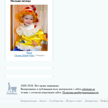
Малыш месяца
Ваня
Оксана Манжурина
, Ртищево
2009-2026. Все права защищены.
Копирование и публикация всех материалов с сайта
cafemam.ru
только с согласия владельцев сайта.
Политика конфиденциальности
Энциклопедия
–
Блоги
–
Сообщества
–
Вопрос-ответ
–
Дневнички
–
Инфо