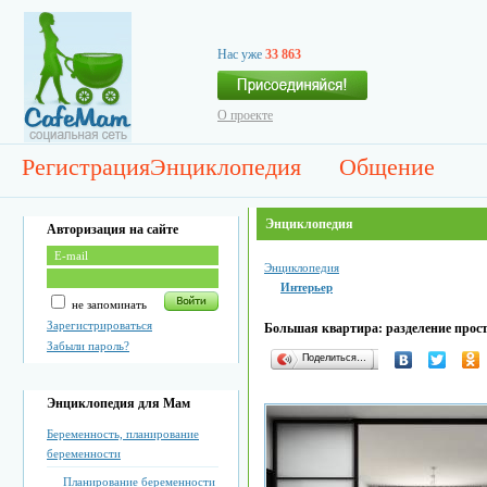
Нас уже
33 863
О проекте
Регистрация
Энциклопедия
Общение
Энциклопедия
Авторизация на сайте
Энциклопедия
Интерьер
не запоминать
Зарегистрироваться
Большая квартира: разделение прост
Забыли пароль?
Поделиться…
Энциклопедия для Мам
Беременность, планирование
беременности
Планирование беременности