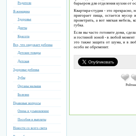
Родители
барьером для отделения кухни от о
Квартира-студия - это прекрасно, 
Я-женщина
пригорает пища, остается мусор и
Здоровье
проветрить, а вот мягкая мебель, 
губка.
Диеты
Если вы часто готовите дома, сде
Красота
и гостиной зоной - в любой момент
это также защита от шума, и в лю
Все, что окружает ребенка
особо не обременит.
Детские товары
Детская
Здоровье ребенка
Зубы
Рейтин
Органы малыша
Болезни
Правовые вопросы
Опека и усыновление
Пособия и выплаты
Новости со всего света