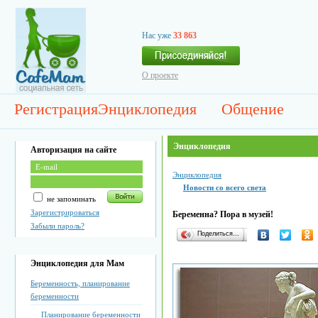
Нас уже
33 863
О проекте
Регистрация
Энциклопедия
Общение
Энциклопедия
Авторизация на сайте
Энциклопедия
Новости со всего света
не запоминать
Зарегистрироваться
Беременна? Пора в музей!
Забыли пароль?
Поделиться…
Энциклопедия для Мам
Беременность, планирование
беременности
Планирование беременности