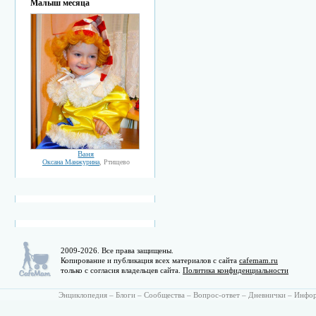
Малыш месяца
Ваня
Оксана Манжурина
, Ртищево
2009-2026. Все права защищены.
Копирование и публикация всех материалов с сайта
cafemam.ru
только с согласия владельцев сайта.
Политика конфиденциальности
Энциклопедия
–
Блоги
–
Сообщества
–
Вопрос-ответ
–
Дневнички
–
Инфо