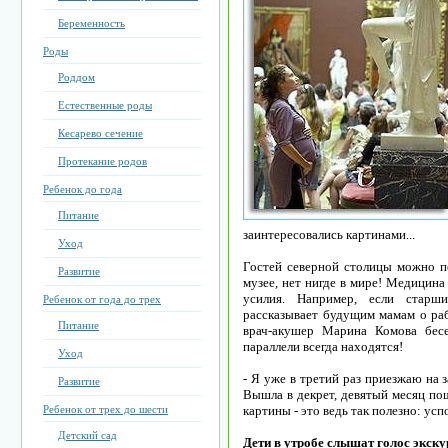
Беременность
Роды
Роддом
Естественные роды
Кесарево сечение
Протекание родов
Ребенок до года
Питание
заинтересовались картинами...
Уход
Гостей северной столицы можно по
Развитие
музее, нет нигде в мире! Медицина
усилия. Например, если старш
Ребенок от года до трех
рассказывает будущим мамам о раб
Питание
врач-акушер Марина Комова бес
параллели всегда находятся!
Уход
- Я уже в третий раз приезжаю на з
Развитие
Вышла в декрет, девятый месяц пош
Ребенок от трех до шести
картины - это ведь так полезно: усп
Детский сад
Дети в утробе слышат голос экск