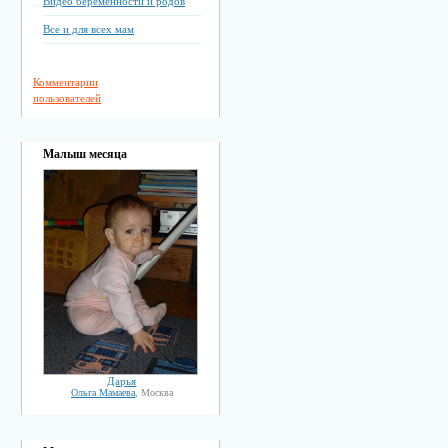
Видео беременности и родов
Все и для всех мам
Комментарии
пользователей
Малыш месяца
Дарья
Ольга Мамаева
, Москва