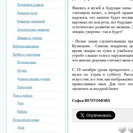
Готовимся к школе
Явились в музей и будущие папы - 
«затащила жена», а второй приш
Развитие речи
надеялся, что занятие будет посв
Развитие движений
картинах ни шла речь, все будущие
эстетическое развитие их малыша. 
Эстетическое развитие
лекции, уверены - так и будет!
Навыки и умения
- Позже наши слушательницы при
Кузнецова. - Самому младшему це
Ребенок-школьник
время лекции он гулил и улыбался,
Хобби и увлечения
утробе слышат голоса окружающих -
что многие девушки считают меня 
Путешествия
С 10 октября уроки прекрасного 
Отдых
музее по утрам в субботу. Расс
Делаем своими руками
искусстве, и о том, как изображали
православных икон. Для того чт
Увлечения
заплатить за входной билет.
Дом и работа
Софья ВЕЧТОМОВА
Дом
Работа
Психология семьи
Дети