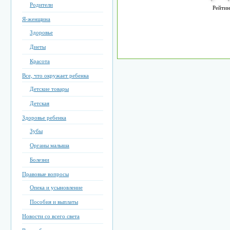
Родители
Рейтин
Я-женщина
Здоровье
Диеты
Красота
Все, что окружает ребенка
Детские товары
Детская
Здоровье ребенка
Зубы
Органы малыша
Болезни
Правовые вопросы
Опека и усыновление
Пособия и выплаты
Новости со всего света