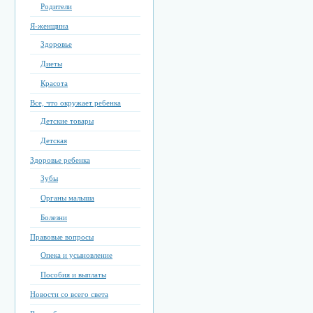
Родители
Я-женщина
Здоровье
Диеты
Красота
Все, что окружает ребенка
Детские товары
Детская
Здоровье ребенка
Зубы
Органы малыша
Болезни
Правовые вопросы
Опека и усыновление
Пособия и выплаты
Новости со всего света