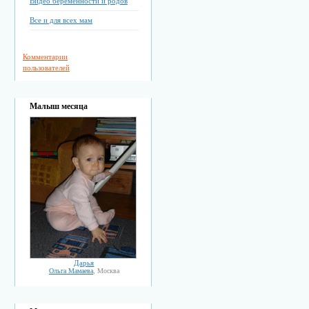
Видео беременности и родов
Все и для всех мам
Комментарии
пользователей
Малыш месяца
Дарья
Ольга Мамаева
, Москва