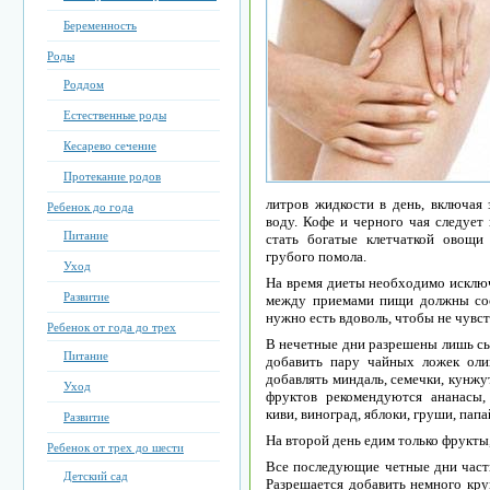
Беременность
Роды
Роддом
Естественные роды
Кесарево сечение
Протекание родов
литров жидкости в день, включая
Ребенок до года
воду. Кофе и черного чая следует
Питание
стать богатые клетчаткой овощ
грубого помола.
Уход
На время диеты необходимо исключи
Развитие
между приемами пищи должны сос
нужно есть вдоволь, чтобы не чувст
Ребенок от года до трех
В нечетные дни разрешены лишь с
Питание
добавить пару чайных ложек оли
добавлять миндаль, семечки, кунжут
Уход
фруктов рекомендуются ананасы,
киви, виноград, яблоки, груши, папа
Развитие
На второй день едим только фрукты
Ребенок от трех до шести
Все последующие четные дни часть
Детский сад
Разрешается добавить немного круп