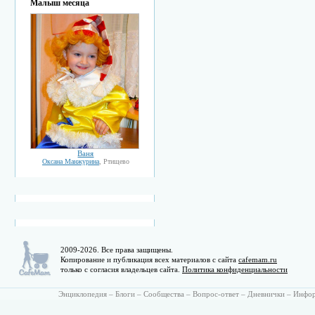
Малыш месяца
Ваня
Оксана Манжурина
, Ртищево
2009-2026. Все права защищены.
Копирование и публикация всех материалов с сайта
cafemam.ru
только с согласия владельцев сайта.
Политика конфиденциальности
Энциклопедия
–
Блоги
–
Сообщества
–
Вопрос-ответ
–
Дневнички
–
Инфо