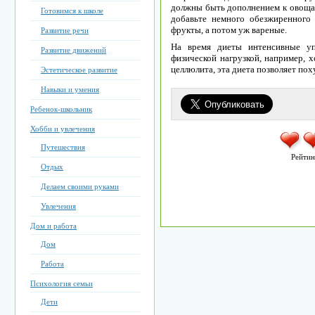
должны быть дополнением к овощам
Готовимся к школе
добавьте немного обезжиренного
фрукты, а потом уж вареные.
Развитие речи
На время диеты интенсивные уп
Развитие движений
физической нагрузкой, например, х
целлюлита, эта диета позволяет пох
Эстетическое развитие
Навыки и умения
Ребенок-школьник
Хобби и увлечения
Путешествия
Рейтин
Отдых
Делаем своими руками
Увлечения
Дом и работа
Дом
Работа
Психология семьи
Дети