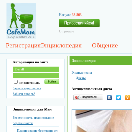
Нас уже
33 863
О проекте
Регистрация
Энциклопедия
Общение
Энциклопедия
Авторизация на сайте
Энциклопедия
Диеты
не запоминать
Зарегистрироваться
Антицеллюлитная диета
Забыли пароль?
Поделиться…
Энциклопедия для Мам
Беременность, планирование
беременности
Планирование беременности