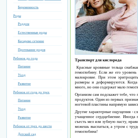
Беременность
Роды
Роддом
Естественные роды
Кесарево сечение
Протекание родов
Ребенок до года
Транспорт для кислорода
Питание
Красные кровяные тельца снабжа
гемоглобину. Если же его уровень
Уход
малокровие. При этом эритроцит
размеры и деформируются. Когда 
Развитие
много, но они содержат мало гемогл
Ребенок от года до трех
Организм сам подскажет тебе, что 
продуктов. Один из первых признак
Питание
ногтевой пластины напрямую зависи
Уход
Другие характерные ощущения - сла
учащенное сердцебиение. Иногда 
Развитие
съесть мел или зубную пасту, нрав
Ребенок от трех до шести
можешь выспаться, а утром с труд
гемоглобина!
Детский сад