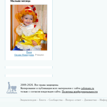
Малыш месяца
Ваня
Оксана Манжурина
, Ртищево
2009-2026. Все права защищены.
Копирование и публикация всех материалов с сайта
cafemam.ru
только с согласия владельцев сайта.
Политика конфиденциальности
Энциклопедия
–
Блоги
–
Сообщества
–
Вопрос-ответ
–
Дневнички
–
Инфо