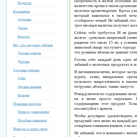
Потребность в железе особенно воз
Родители
количество крови в твоем организме
мозговое кроветворение. Кроха уже
Я-женщина
который накопился в твоей печ
Здоровье
«собирать» новый. Не забывай, что
трех месяцев малютка получает жел
Диеты
Сейчас тебе требуется 38 мг (рань
Красота
железо - довольно капризный элеме
рационе его около 15 мг, а усваива
Все, что окружает ребенка
животной пищи поступает гораздо 
что румяные яблоки не заменят теб
Детские товары
Готовь себе каждый день одно яй
Детская
забывай о молочных продуктах и зе
Здоровье ребенка
В витаминном меню, которое застра
курагу, халву, миндальные оре
Зубы
полезного макроэлемента в пшен
петрушке, яблоках, тыкве, капусте.
Органы малыша
Рекордсменом по содержанию железа
Болезни
их в меню просто нереально. П
содержащими этот продукт. Толь
Правовые вопросы
посоветуйся с врачом.
Опека и усыновление
Чтобы регулярно удовлетворять п
Пособия и выплаты
продумай свое меню на каждый день
отварным говяжьим языком, а на пол
Новости со всего света
Не забывай, что в компании с вита