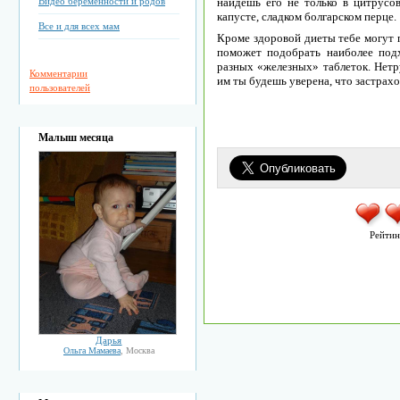
Видео беременности и родов
найдешь его не только в цитрусо
капусте, сладком болгарском перце.
Все и для всех мам
Кроме здоровой диеты тебе могут 
поможет подобрать наиболее под
разных «железных» таблеток. Нетр
Комментарии
им ты будешь уверена, что застрахо
пользователей
Малыш месяца
Рейтин
Дарья
Ольга Мамаева
, Москва