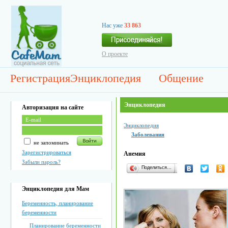
Нас уже
33 863
О проекте
Регистрация
Энциклопедия
Общение
Энциклопедия
Авторизация на сайте
Энциклопедия
Заболевания
не запоминать
Зарегистрироваться
Анемия
Забыли пароль?
Поделиться…
Энциклопедия для Мам
Беременность, планирование
беременности
Планирование беременности