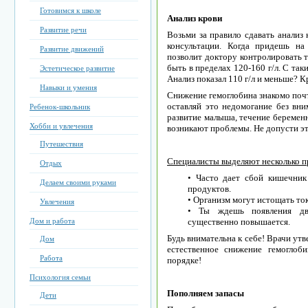
Готовимся к школе
Анализ крови
Развитие речи
Возьми за правило сдавать анализ
консультации. Когда придешь на
Развитие движений
позволит доктору контролировать т
быть в пределах 120-160 г/л. С так
Эстетическое развитие
Анализ показал 110 г/л и меньше? 
Навыки и умения
Снижение гемоглобина знакомо почт
оставляй это недомогание без вни
Ребенок-школьник
развитие малыша, течение беременн
Хобби и увлечения
возникают проблемы. Не допусти эт
Путешествия
Специалисты выделяют несколько п
Отдых
• Часто дает сбой кишечник
Делаем своими руками
продуктов.
• Организм могут истощать ток
Увлечения
• Ты ждешь появления дво
Дом и работа
существенно повышается.
Будь внимательна к себе! Врачи ут
Дом
естественное снижение гемоглоб
Работа
порядке!
Психология семьи
Пополняем запасы
Дети