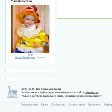
Малыш месяца
Ваня
Оксана Манжурина
, Ртищево
2009-2026. Все права защищены.
Копирование и публикация всех материалов с сайта
cafemam.ru
только с согласия владельцев сайта.
Политика конфиденциальности
Энциклопедия
–
Блоги
–
Сообщества
–
Вопрос-ответ
–
Дневнички
–
Инфо