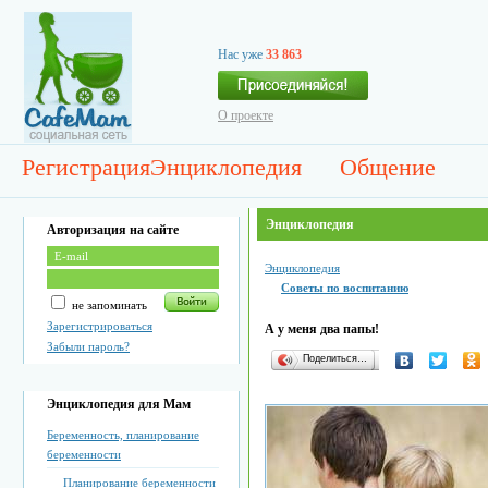
Нас уже
33 863
О проекте
Регистрация
Энциклопедия
Общение
Энциклопедия
Авторизация на сайте
Энциклопедия
Советы по воспитанию
не запоминать
Зарегистрироваться
А у меня два папы!
Забыли пароль?
Поделиться…
Энциклопедия для Мам
Беременность, планирование
беременности
Планирование беременности