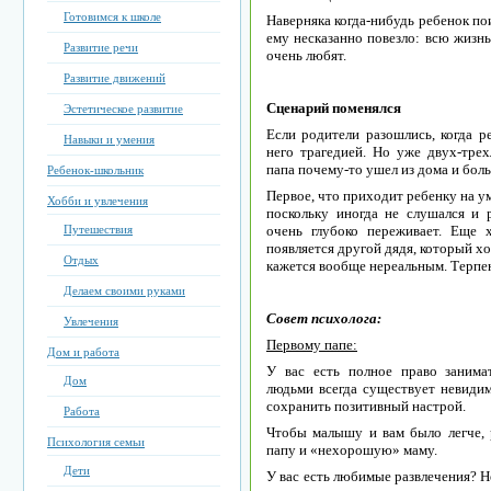
Готовимся к школе
Наверняка когда-нибудь ребенок по
ему несказанно повезло: всю жизнь
Развитие речи
очень любят.
Развитие движений
Сценарий поменялся
Эстетическое развитие
Если родители разошлись, когда р
Навыки и умения
него трагедией. Но уже двух-тре
папа почему-то ушел из дома и боль
Ребенок-школьник
Первое, что приходит ребенку на ум:
Хобби и увлечения
поскольку иногда не слушался и 
Путешествия
очень глубоко переживает. Еще 
появляется другой дядя, который хо
Отдых
кажется вообще нереальным. Терпен
Делаем своими руками
Совет психолога:
Увлечения
Первому папе:
Дом и работа
У вас есть полное право заним
Дом
людьми всегда существует невидима
сохранить позитивный настрой.
Работа
Чтобы малышу и вам было легче, 
Психология семьи
папу и «нехорошую» маму.
Дети
У вас есть любимые развлечения? Н