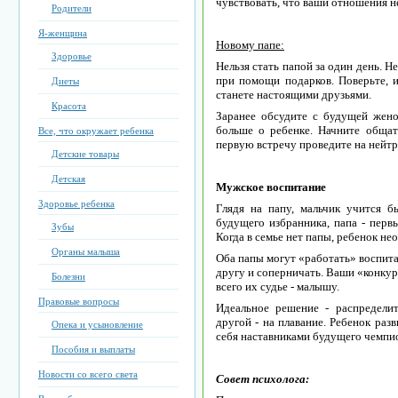
чувствовать, что ваши отношения не
Родители
Я-женщина
Новому папе:
Здоровье
Нельзя стать папой за один день. 
при помощи подарков. Поверьте,
Диеты
станете настоящими друзьями.
Красота
Заранее обсудите с будущей жено
больше о ребенке. Начните общать
Все, что окружает ребенка
первую встречу проведите на нейт
Детские товары
Детская
Мужское воспитание
Здоровье ребенка
Глядя на папу, мальчик учится б
будущего избранника, папа - перв
Зубы
Когда в семье нет папы, ребенок нео
Органы малыша
Оба папы могут «работать» воспита
другу и соперничать. Ваши «конку
Болезни
всего их судье - малышу.
Правовые вопросы
Идеальное решение - распределит
другой - на плавание. Ребенок раз
Опека и усыновление
себя наставниками будущего чемпи
Пособия и выплаты
Новости со всего света
Совет психолога: