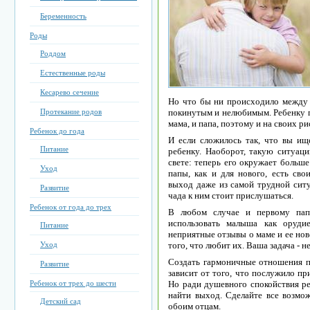
Беременность
Роды
Роддом
Естественные роды
Кесарево сечение
Но что бы ни происходило между
Протекание родов
покинутым и нелюбимым. Ребенку п
мама, и папа, поэтому и на своих р
Ребенок до года
И если сложилось так, что вы ище
Питание
ребенку. Наоборот, такую ситуа
свете: теперь его окружает больше
Уход
папы, как и для нового, есть сво
выход даже из самой трудной сит
Развитие
чада к ним стоит прислушаться.
Ребенок от года до трех
В любом случае и первому папе
использовать малыша как оруди
Питание
неприятные отзывы о маме и ее нов
Уход
того, что любит их. Ваша задача - 
Создать гармоничные отношения по
Развитие
зависит от того, что послужило пр
Ребенок от трех до шести
Но ради душевного спокойствия ре
найти выход. Сделайте все возмо
Детский сад
обоим отцам.