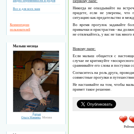
Видео беременности и родов
Первому папе:
Никогда не опаздывайте на встреч
Все и для всех мам
придете, если не уверены, что
ситуацию как предательство и межд
Во время прогулок задавайте бо
Комментарии
привычки и пристрастия - вы должны
пользователей
не отвлекайтесь, у вас не так много
Малыш месяца
Новому папе:
Если малыш общается с настоящи
случае не критикуйте «воскресного
сравнивайте его слова и поступки с
Согласитесь на роль друга, провод
совместные прогулки и путешествия
Не настаивайте на том, чтобы малы
примет такое решение.
Дарья
Ольга Мамаева
, Москва
Рейтин