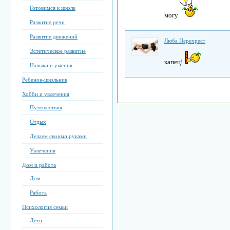
Готовимся к школе
могу
Развитие речи
Развитие движений
Люба Перехрест
Эстетическое развитие
капец!
Навыки и умения
Ребенок-школьник
Хобби и увлечения
Путешествия
Отдых
Делаем своими руками
Увлечения
Дом и работа
Дом
Работа
Психология семьи
Дети