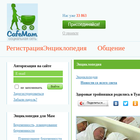
Нас уже
33 863
О проекте
Регистрация
Энциклопедия
Общение
Энциклопедия
Авторизация на сайте
Энциклопедия
Новости со всего света
не запоминать
Зарегистрироваться
Здоровые тройняшки родились в Туа
Забыли пароль?
Поделиться…
Энциклопедия для Мам
Беременность, планирование
беременности
Планирование беременности