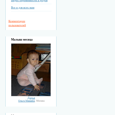
Видео беременности и родов
Все и для всех мам
Комментарии
пользователей
Малыш месяца
Дарья
Ольга Мамаева
, Москва