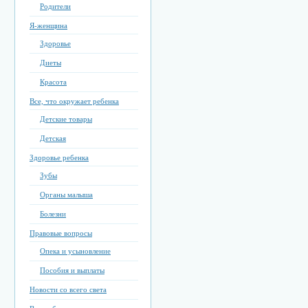
Родители
Я-женщина
Здоровье
Диеты
Красота
Все, что окружает ребенка
Детские товары
Детская
Здоровье ребенка
Зубы
Органы малыша
Болезни
Правовые вопросы
Опека и усыновление
Пособия и выплаты
Новости со всего света