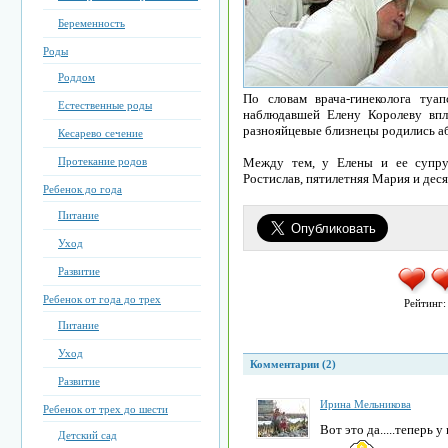
Беременность
Роды
Роддом
По словам врача-гинеколога туа
Естественные роды
наблюдавшей Елену Королеву впл
разнояйцевые близнецы родились 
Кесарево сечение
Протекание родов
Между тем, у Елены и ее супру
Ростислав, пятилетняя Мария и дес
Ребенок до года
Питание
Уход
Развитие
Ребенок от года до трех
Рейтинг
Питание
Уход
Комментарии (2)
Развитие
Ирина Мельникова
Ребенок от трех до шести
Вот это да.....теперь у
Детский сад