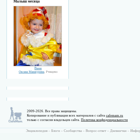
Малыш месяца
Ваня
Оксана Манжурина
, Ртищево
2009-2026. Все права защищены.
Копирование и публикация всех материалов с сайта
cafemam.ru
только с согласия владельцев сайта.
Политика конфиденциальности
Энциклопедия
–
Блоги
–
Сообщества
–
Вопрос-ответ
–
Дневнички
–
Инфо