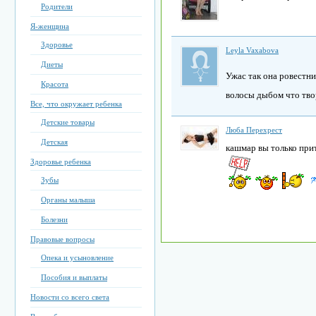
Родители
Я-женщина
Здоровье
Leyla Vaxabova
Диеты
Ужас так она ровестн
Красота
волосы дыбом что тво
Все, что окружает ребенка
Детские товары
Люба Перехрест
Детская
кашмар вы только при
Здоровье ребенка
Зубы
Органы малыша
Болезни
Правовые вопросы
Опека и усыновление
Пособия и выплаты
Новости со всего света