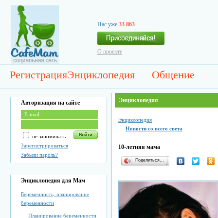
Нас уже
33 863
О проекте
Регистрация
Энциклопедия
Общение
Энциклопедия
Авторизация на сайте
Энциклопедия
Новости со всего света
не запоминать
Зарегистрироваться
10-летняя мама
Забыли пароль?
Поделиться…
Энциклопедия для Мам
Беременность, планирование
беременности
Планирование беременности