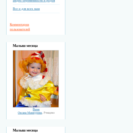
Видео беременности и родов
Все и для всех мам
Комментарии
пользователей
Малыш месяца
Ваня
Оксана Манжурина
, Ртищево
Малыш месяца