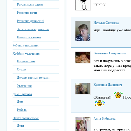
ну и ну...
Готовимся к школе
Развитие речи
Развитие движений
Наталья Сатюкова
Эстетическое развитие
мдя... вообще уже оба
Навыки и умения
Ребенок-школьник
Валентина Смиренская
Хобби и увлечения
вот и подумешь о сек
Путешествия
таких пора учить предо
Отдых
мой сын подрастет.
Делаем своими руками
Кристина Дакшевич
Увлечения
Дом и работа
Обалдеть!!!
Прос
Дом
Работа
Психология семьи
Анна Бибишева
Дети
2 строчки, которые по