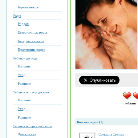
Беременность
Роды
Роддом
Естественные роды
Кесарево сечение
Протекание родов
Ребенок до года
Питание
Уход
Развитие
Ребенок от года до трех
Питание
Рейтинг
Уход
Развитие
Комментарии (7)
Ребенок от трех до шести
Детский сад
Светлана Светлая