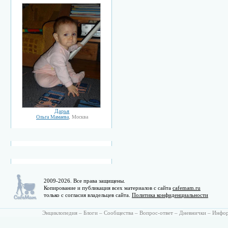
Дарья
Ольга Мамаева
, Москва
2009-2026. Все права защищены.
Копирование и публикация всех материалов с сайта
cafemam.ru
только с согласия владельцев сайта.
Политика конфиденциальности
Энциклопедия
–
Блоги
–
Сообщества
–
Вопрос-ответ
–
Дневнички
–
Инфо