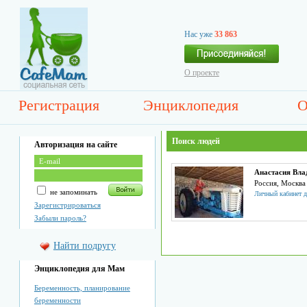
Нас уже
33 863
О проекте
Регистрация
Энциклопедия
О
Поиск людей
Авторизация на сайте
Анастасия Вл
Россия, Москва
не запоминать
Личный кабинет д
Зарегистрироваться
Забыли пароль?
Найти подругу
Энциклопедия для Мам
Беременность, планирование
беременности