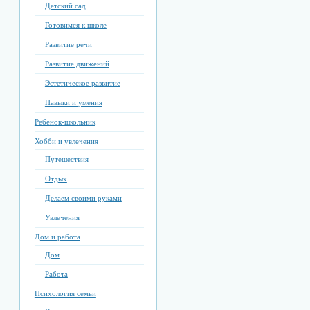
Детский сад
Готовимся к школе
Развитие речи
Развитие движений
Эстетическое развитие
Навыки и умения
Ребенок-школьник
Хобби и увлечения
Путешествия
Отдых
Делаем своими руками
Увлечения
Дом и работа
Дом
Работа
Психология семьи