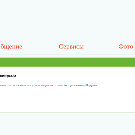
бщение
Сервисы
Фото
адимировна
анного пользователя могут просматривать только Авторизованные/Подруги