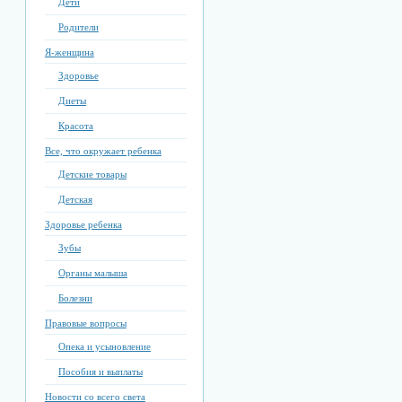
Дети
Родители
Я-женщина
Здоровье
Диеты
Красота
Все, что окружает ребенка
Детские товары
Детская
Здоровье ребенка
Зубы
Органы малыша
Болезни
Правовые вопросы
Опека и усыновление
Пособия и выплаты
Новости со всего света