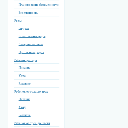
Планирование беременности
Беременность
Роды
Роддом
Естественные роды
Кесарево сечение
Протекание родов
Ребенок до года
Питание
Уход
Развитие
Ребенок от года до трех
Питание
Уход
Развитие
Ребенок от трех до шести