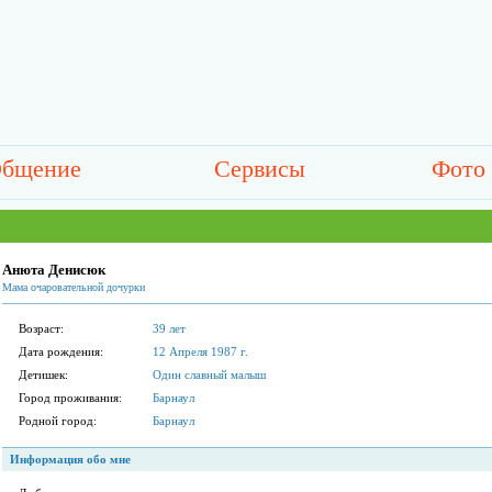
бщение
Сервисы
Фото
Анюта Денисюк
Мама очаровательной дочурки
Возраст:
39 лет
Дата рождения:
12 Апреля 1987 г.
Детишек:
Один славный малыш
Город проживания:
Барнаул
Родной город:
Барнаул
Информация обо мне