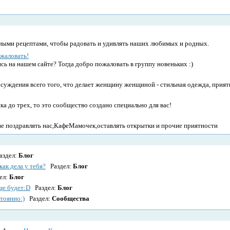
сными рецептами, чтобы радовать и удивлять наших любимых и родных.
жаловать!
сь на нашем сайте? Тогда добро пожаловать в группу новеньких :)
бсуждения всего того, что делает женщину женщиной - стильная одежда, прия
а до трех, то это сообщество создано специально для вас!
е поздравлять нас,КафеМамочек,оставлять открытки и прочие приятности
здел:
Блог
ак дела у тебя?
Раздел:
Блог
ел:
Блог
еще будет:D
Раздел:
Блог
тоянно:)
Раздел:
Сообщества