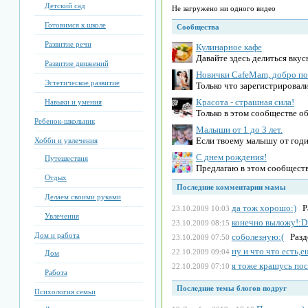
Детский сад
Не загружено ни одного видео
Готовимся к школе
Сообщества
Развитие речи
Кулинарное кафе
Давайте здесь делиться вку
Развитие движений
Новички CafeMam, добро по
Эстетическое развитие
Только что зарегистрировали
Красота - страшная сила!
Навыки и умения
Только в этом сообществе о
Ребенок-школьник
Малыши от 1 до 3 лет.
Если твоему малышу от годик
Хобби и увлечения
С днем рождения!
Путешествия
Предлагаю в этом сообществ
Отдых
Последние комментарии мамы
Делаем своими руками
да тож хорошо:)
Ра
23.10.2009 10:03
Увлечения
конечно выложу!:Dк
23.10.2009 08:15
Дом и работа
соболезную:(
Разд
23.10.2009 07:50
ну и что что есть,
22.10.2009 09:04
Дом
я тоже крашусь пос
22.10.2009 07:10
Работа
Последние темы блогов подруг
Психология семьи