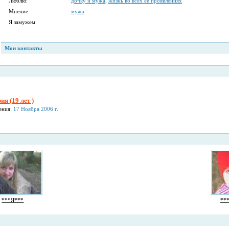
Люблю:
дочку и мужа
,
жизнь во всех ее проявлениях
Мнение:
мужа
Я замужем
Мои контакты
ия (19 лет )
ения:
17 Ноября 2006 г.
***Я***
**