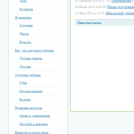
Перекличка)
Дети
19 Декабря 2019 в 17:10
Ваша потеряшк
19 Июля 2014 в 02:43
Родители
Школьный дневн
21 Мая 2013 в 14:35
Я-женщина
Линеечки мамы
Здоровье
Диеты
Красота
Все, что окружает ребенка
Детские товары
Детская
Здоровье ребенка
Зубы
Органы малыша
Болезни
Правовые вопросы
Опека и усыновление
Пособия и выплаты
Новости со всего света