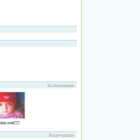
Все фотоальбомы
*моя доня***
Все видеозаписи