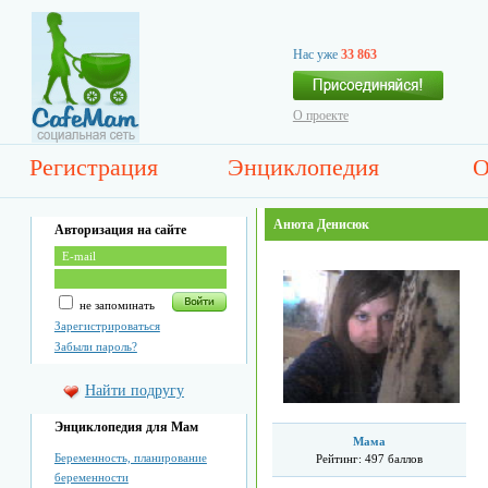
Нас уже
33 863
О проекте
Регистрация
Энциклопедия
О
Анюта Денисюк
Авторизация на сайте
не запоминать
Зарегистрироваться
Забыли пароль?
Найти подругу
Энциклопедия для Мам
Мама
Беременность, планирование
Рейтинг:
497 баллов
беременности