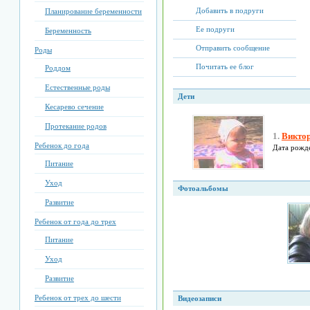
Добавить в подруги
Планирование беременности
Ее подруги
Беременность
Отправить сообщение
Роды
Почитать ее блог
Роддом
Естественные роды
Дети
Кесарево сечение
Протекание родов
1.
Виктор
Ребенок до года
Дата рожд
Питание
Уход
Фотоальбомы
Развитие
Ребенок от года до трех
Питание
Уход
Развитие
Ребенок от трех до шести
Видеозаписи