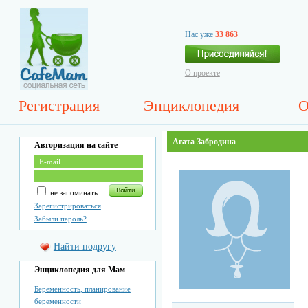
Нас уже
33 863
О проекте
Регистрация
Энциклопедия
О
Агата Забродина
Авторизация на сайте
не запоминать
Зарегистрироваться
Забыли пароль?
Найти подругу
Энциклопедия для Мам
Беременность, планирование
беременности