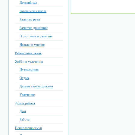
Детский сад
Готовимся к школе
Развитие речи
Развитие движений
Эстетическое развитие
Навыки и умения
Ребенок-школьник
Хобби и увлечения
Путешествия
Отдых
Делаем своими руками
Увлечения
Дом и работа
Дом
Работа
Психология семьи