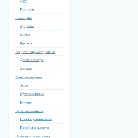
Дети
Родители
Я-женщина
Здоровье
Диеты
Красота
Все, что окружает ребенка
Детские товары
Детская
Здоровье ребенка
Зубы
Органы малыша
Болезни
Правовые вопросы
Опека и усыновление
Пособия и выплаты
Новости со всего света