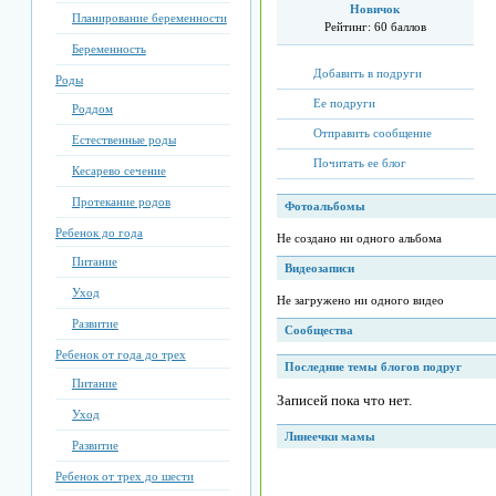
Новичок
Планирование беременности
Рейтинг:
60 баллов
Беременность
Добавить в подруги
Роды
Ее подруги
Роддом
Отправить сообщение
Естественные роды
Почитать ее блог
Кесарево сечение
Протекание родов
Фотоальбомы
Ребенок до года
Не создано ни одного альбома
Питание
Видеозаписи
Уход
Не загружено ни одного видео
Развитие
Сообщества
Ребенок от года до трех
Последние темы блогов подруг
Питание
Записей пока что нет.
Уход
Линеечки мамы
Развитие
Ребенок от трех до шести