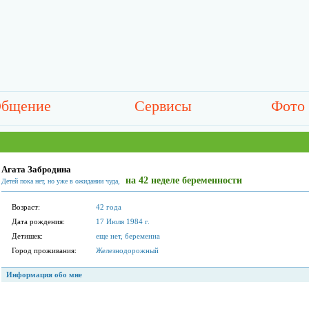
бщение
Сервисы
Фото
Агата Забродина
на 42 неделе беременности
Детей пока нет, но уже в ожидании чуда,
Возраст:
42 года
Дата рождения:
17 Июля 1984 г.
Детишек:
еще нет, беременна
Город проживания:
Железнодорожный
Информация обо мне