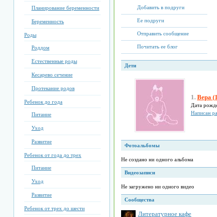
Добавить в подруги
Планирование беременности
Ее подруги
Беременность
Отправить сообщение
Роды
Почитать ее блог
Роддом
Естественные роды
Дети
Кесарево сечение
Протекание родов
1.
Вера (1
Ребенок до года
Дата рожд
Написан ра
Питание
Уход
Развитие
Фотоальбомы
Ребенок от года до трех
Не создано ни одного альбома
Питание
Видеозаписи
Уход
Не загружено ни одного видео
Развитие
Сообщества
Ребенок от трех до шести
Литературное кафе