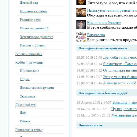
Литература и все, что с не
Детский сад
Наши увлечения и развлечен
Готовимся к школе
Обсуждаем всевозможные хо
Развитие речи
Мы и наши близкие
В этом сообществе можно о
Развитие движений
Барахолка
Эстетическое развитие
Если у кого есть что продат
Навыки и умения
Последние комментарии мамы
Ребенок-школьник
Для себя тапки мо
29.09.2010 12:59
Хобби и увлечения
Я смотрела. Сама о
25.08.2010 12:14
От шоколада начина
14.08.2010 10:12
Путешествия
Это у многих быва
14.08.2010 10:07
Отдых
А мне везет с кино
11.08.2010 10:46
Делаем своими руками
Последние темы блогов подруг
Увлечения
Большие и мал
18 Апреля 2015 в 14:57
Дом и работа
Ну все, понесл
20 Марта 2015 в 22:32
Дом
Мотивация для
12 Марта 2015 в 21:02
Работа
Линеечки мамы
Психология семьи