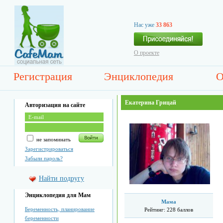
Нас уже
33 863
О проекте
Регистрация
Энциклопедия
О
Екатерина Грицай
Авторизация на сайте
не запоминать
Зарегистрироваться
Забыли пароль?
Найти подругу
Энциклопедия для Мам
Мама
Беременность, планирование
Рейтинг:
228 баллов
беременности