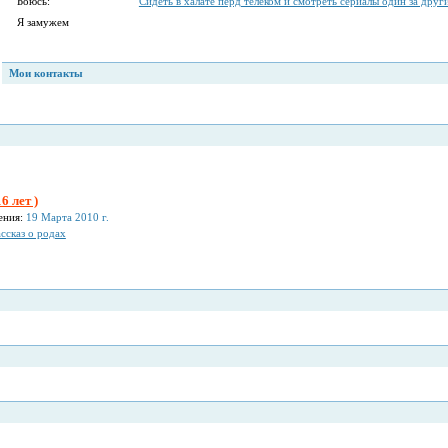
Боюсь:
Сидеть в халате перд телеком и смотреть сериалы один за друг
Я замужем
Мои контакты
6 лет )
ения:
19 Марта 2010 г.
ссказ о родах