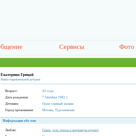
бщение
Сервисы
Фото
Екатерина Грицай
Мама очаровательной дочурки
Возраст:
43 года
Дата рождения:
7 Октября 1982 г.
Детишек:
Один славный малыш
Город проживания:
Москва, Тургеневская
Информация обо мне
Люблю:
Спать
,
есть чипсы и жеренную курицу