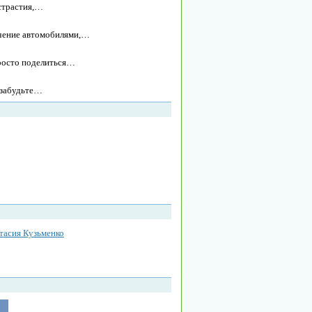
истрастия,…
ечение автомобилями,…
росто поделиться…
е забудьте…
тасия Кузьменко