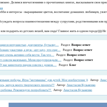
й связано. Делимся впечатлениями о прочитанных книгах, высказываем свои пр
ия
бби и интересы - выращивание цветов, воспитание домашних любимцев, увл
бсуждать вопросы взаимоотношения между супругами, родственниками или п
ь или подарить из детских вешей, вам сюда! Главное жить в одном городе)))) Н
ющиеся непушистые, документы, бутылку…
Раздел:
Вопрос-ответ
божаю ужастики, а муж - арт хаус, что еще…
Раздел:
Вопрос-ответ
ют очень активно себя вести. Так что…
Раздел:
Вопрос-ответ
ет совсем маленьких. Меня предупреждали.…
Раздел:
Вопрос-ответ
! У нас кинотеатр рядом совсем с домом.…
Раздел:
Блог
енькие победы. Игра-"мотивашка" для детей. Мое изобретение ))
Автор:
Анас
ось, запуск моего творческого проекта!!!
Автор:
Анастасия Кузьменко
 ребенка. Рекомендую попробовать!!!
Автор:
Анастасия Кузьменко