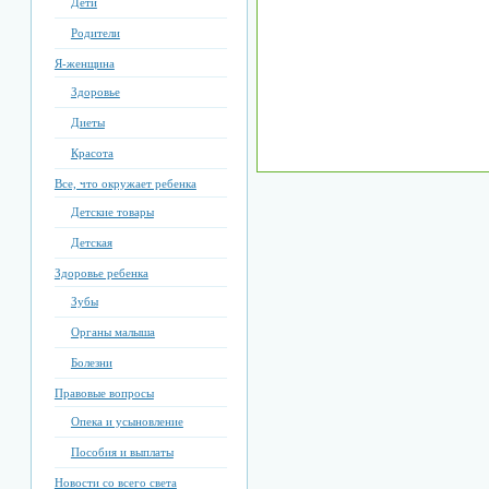
Дети
Родители
Я-женщина
Здоровье
Диеты
Красота
Все, что окружает ребенка
Детские товары
Детская
Здоровье ребенка
Зубы
Органы малыша
Болезни
Правовые вопросы
Опека и усыновление
Пособия и выплаты
Новости со всего света