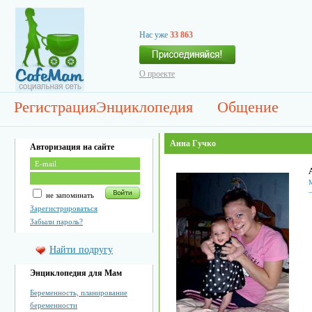
Нас уже
33 863
О проекте
Регистрация
Энциклопедия
Общение
Анна Гучко
Авторизация на сайте
М
не запоминать
Зарегистрироваться
Забыли пароль?
Найти подругу
Энциклопедия для Мам
Беременность, планирование
беременности