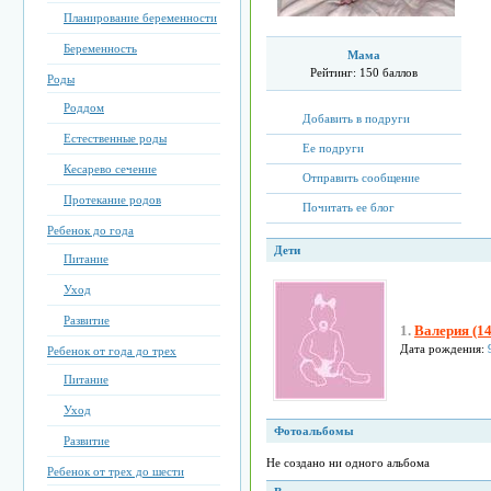
Планирование беременности
Беременность
Мама
Рейтинг:
150 баллов
Роды
Роддом
Добавить в подруги
Естественные роды
Ее подруги
Кесарево сечение
Отправить сообщение
Протекание родов
Почитать ее блог
Ребенок до года
Дети
Питание
Уход
Развитие
1.
Валерия (14
Дата рождения:
Ребенок от года до трех
Питание
Уход
Фотоальбомы
Развитие
Не создано ни одного альбома
Ребенок от трех до шести