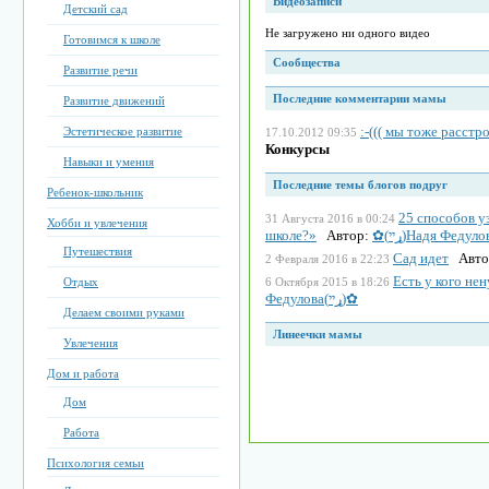
Видеозаписи
Детский сад
Не загружено ни одного видео
Готовимся к школе
Сообщества
Развитие речи
Последние комментарии мамы
Развитие движений
:-((( мы тоже расст
Эстетическое развитие
17.10.2012 09:35
Конкурсы
Навыки и умения
Последние темы блогов подруг
Ребенок-школьник
25 способов уз
31 Августа 2016 в 00:24
Хобби и увлечения
школе?»
Автор:
Путешествия
Сад идет
Авто
2 Февраля 2016 в 22:23
Есть у кого не
Отдых
6 Октября 2015 в 18:26
Федулова(ړײ)✿
Делаем своими руками
Линеечки мамы
Увлечения
Дом и работа
Дом
Работа
Психология семьи