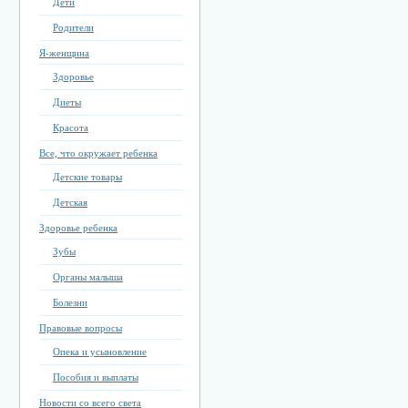
Дети
Родители
Я-женщина
Здоровье
Диеты
Красота
Все, что окружает ребенка
Детские товары
Детская
Здоровье ребенка
Зубы
Органы малыша
Болезни
Правовые вопросы
Опека и усыновление
Пособия и выплаты
Новости со всего света