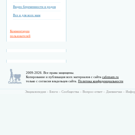
Видео беременности и родов
Все и для всех мам
Комментарии
пользователей
2009-2026. Все права защищены.
Копирование и публикация всех материалов с сайта
cafemam.ru
только с согласия владельцев сайта.
Политика конфиденциальности
Энциклопедия
–
Блоги
–
Сообщества
–
Вопрос-ответ
–
Дневнички
–
Инфо