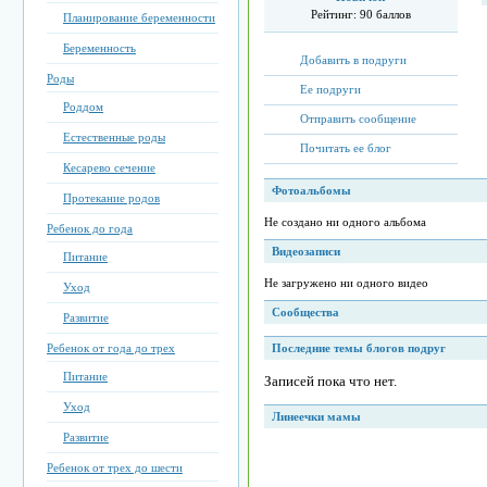
Рейтинг:
90 баллов
Планирование беременности
Беременность
Добавить в подруги
Роды
Ее подруги
Роддом
Отправить сообщение
Естественные роды
Почитать ее блог
Кесарево сечение
Фотоальбомы
Протекание родов
Не создано ни одного альбома
Ребенок до года
Видеозаписи
Питание
Не загружено ни одного видео
Уход
Сообщества
Развитие
Ребенок от года до трех
Последние темы блогов подруг
Питание
Записей пока что нет.
Уход
Линеечки мамы
Развитие
Ребенок от трех до шести