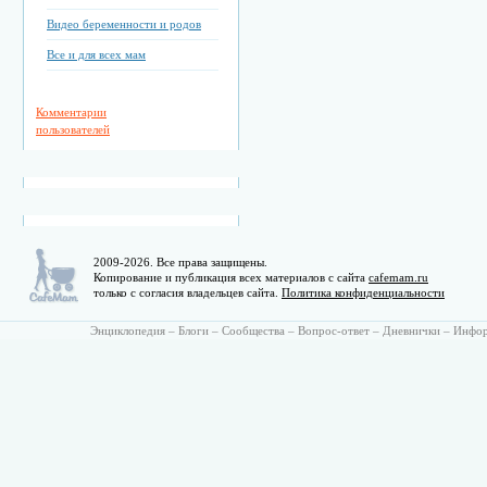
Видео беременности и родов
Все и для всех мам
Комментарии
пользователей
2009-2026. Все права защищены.
Копирование и публикация всех материалов с сайта
cafemam.ru
только с согласия владельцев сайта.
Политика конфиденциальности
Энциклопедия
–
Блоги
–
Сообщества
–
Вопрос-ответ
–
Дневнички
–
Инфо