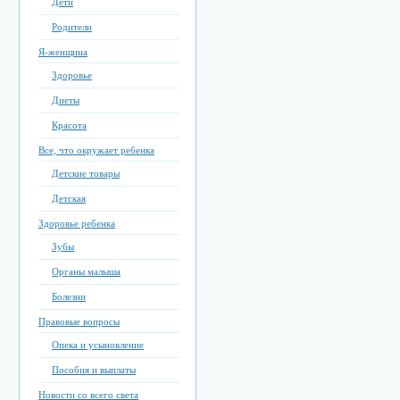
Дети
Родители
Я-женщина
Здоровье
Диеты
Красота
Все, что окружает ребенка
Детские товары
Детская
Здоровье ребенка
Зубы
Органы малыша
Болезни
Правовые вопросы
Опека и усыновление
Пособия и выплаты
Новости со всего света