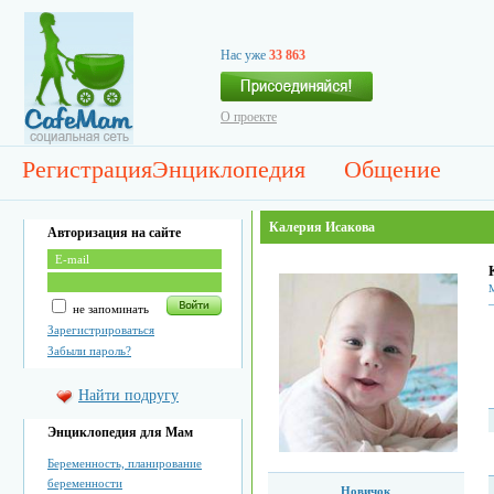
Нас уже
33 863
О проекте
Регистрация
Энциклопедия
Общение
Калерия Исакова
Авторизация на сайте
М
не запоминать
Зарегистрироваться
Забыли пароль?
Найти подругу
Энциклопедия для Мам
Беременность, планирование
беременности
Новичок