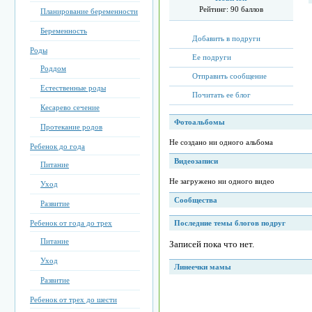
Рейтинг:
90 баллов
Планирование беременности
Беременность
Добавить в подруги
Роды
Ее подруги
Роддом
Отправить сообщение
Естественные роды
Почитать ее блог
Кесарево сечение
Фотоальбомы
Протекание родов
Не создано ни одного альбома
Ребенок до года
Видеозаписи
Питание
Не загружено ни одного видео
Уход
Сообщества
Развитие
Ребенок от года до трех
Последние темы блогов подруг
Питание
Записей пока что нет.
Уход
Линеечки мамы
Развитие
Ребенок от трех до шести