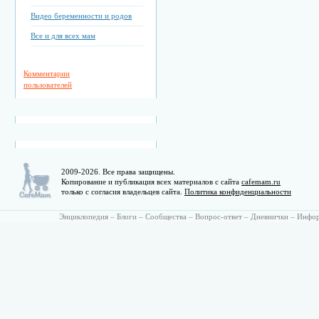
Видео беременности и родов
Все и для всех мам
Комментарии
пользователей
2009-2026. Все права защищены.
Копирование и публикация всех материалов с сайта
cafemam.ru
только с согласия владельцев сайта.
Политика конфиденциальности
Энциклопедия
–
Блоги
–
Сообщества
–
Вопрос-ответ
–
Дневнички
–
Инфо