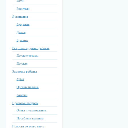
Дети
Родители
Я-женщина
Здоровье
Диеты
Красота
Все, что окружает ребенка
Детские товары
Детская
Здоровье ребенка
Зубы
Органы малыша
Болезни
Правовые вопросы
Опека и усыновление
Пособия и выплаты
Новости со всего света