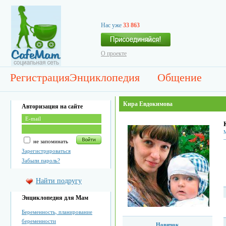
Нас уже
33 863
О проекте
Регистрация
Энциклопедия
Общение
Кира Евдокимова
Авторизация на сайте
М
не запоминать
Зарегистрироваться
Забыли пароль?
Найти подругу
Энциклопедия для Мам
Беременность, планирование
беременности
Новичок