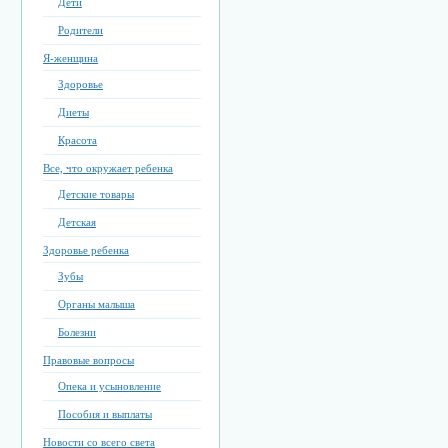
Дети
Родители
Я-женщина
Здоровье
Диеты
Красота
Все, что окружает ребенка
Детские товары
Детская
Здоровье ребенка
Зубы
Органы малыша
Болезни
Правовые вопросы
Опека и усыновление
Пособия и выплаты
Новости со всего света