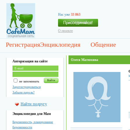
Нас уже
33 863
О проекте
Регистрация
Энциклопедия
Общение
Олеся Матюхина
Авторизация на сайте
М
не запоминать
Зарегистрироваться
Забыли пароль?
Найти подругу
Энциклопедия для Мам
Беременность, планирование
беременности