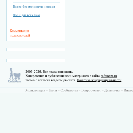
Видео беременности и родов
Все и для всех мам
Комментарии
пользователей
2009-2026. Все права защищены.
Копирование и публикация всех материалов с сайта
cafemam.ru
только с согласия владельцев сайта.
Политика конфиденциальности
Энциклопедия
–
Блоги
–
Сообщества
–
Вопрос-ответ
–
Дневнички
–
Инфо