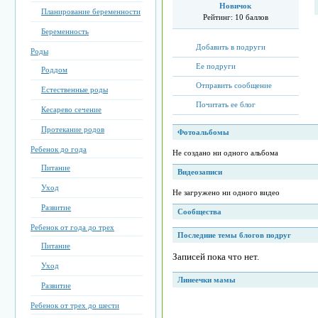
Новичок
Планирование беременности
Рейтинг:
10 баллов
Беременность
Добавить в подруги
Роды
Ее подруги
Роддом
Отправить сообщение
Естественные роды
Почитать ее блог
Кесарево сечение
Протекание родов
Фотоальбомы
Ребенок до года
Не создано ни одного альбома
Питание
Видеозаписи
Уход
Не загружено ни одного видео
Развитие
Сообщества
Ребенок от года до трех
Последние темы блогов подруг
Питание
Записей пока что нет.
Уход
Линеечки мамы
Развитие
Ребенок от трех до шести