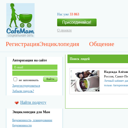
Нас уже
33 863
О проекте
Регистрация
Энциклопедия
Общение
Поиск людей
Авторизация на сайте
Надежда Алёхи
Россия, Санкт-П
не запоминать
Личный кабинет дан
Зарегистрироваться
только Авторизова
Забыли пароль?
Найти подругу
Энциклопедия для Мам
Беременность, планирование
беременности