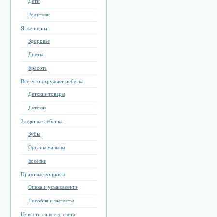
Дети
Родители
Я-женщина
Здоровье
Диеты
Красота
Все, что окружает ребенка
Детские товары
Детская
Здоровье ребенка
Зубы
Органы малыша
Болезни
Правовые вопросы
Опека и усыновление
Пособия и выплаты
Новости со всего света