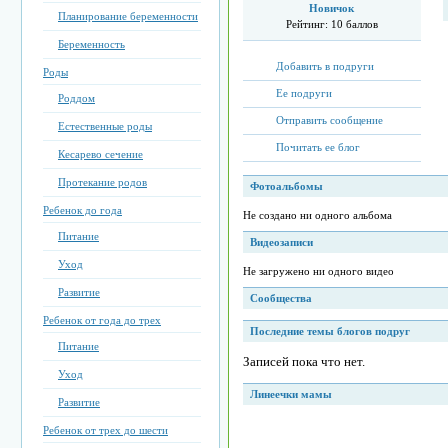
Новичок
Планирование беременности
Рейтинг:
10 баллов
Беременность
Добавить в подруги
Роды
Ее подруги
Роддом
Отправить сообщение
Естественные роды
Почитать ее блог
Кесарево сечение
Протекание родов
Фотоальбомы
Ребенок до года
Не создано ни одного альбома
Питание
Видеозаписи
Уход
Не загружено ни одного видео
Развитие
Сообщества
Ребенок от года до трех
Последние темы блогов подруг
Питание
Записей пока что нет.
Уход
Линеечки мамы
Развитие
Ребенок от трех до шести