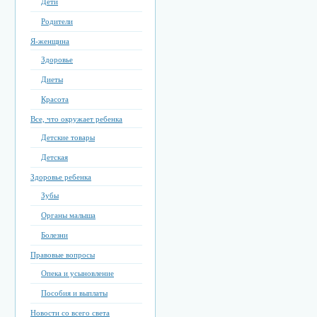
Дети
Родители
Я-женщина
Здоровье
Диеты
Красота
Все, что окружает ребенка
Детские товары
Детская
Здоровье ребенка
Зубы
Органы малыша
Болезни
Правовые вопросы
Опека и усыновление
Пособия и выплаты
Новости со всего света