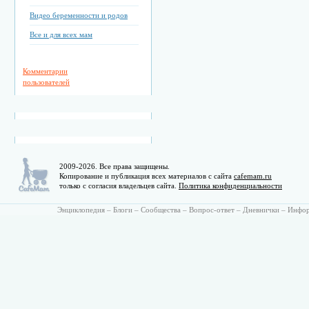
Видео беременности и родов
Все и для всех мам
Комментарии
пользователей
2009-2026. Все права защищены.
Копирование и публикация всех материалов с сайта
cafemam.ru
только с согласия владельцев сайта.
Политика конфиденциальности
Энциклопедия
–
Блоги
–
Сообщества
–
Вопрос-ответ
–
Дневнички
–
Инфо