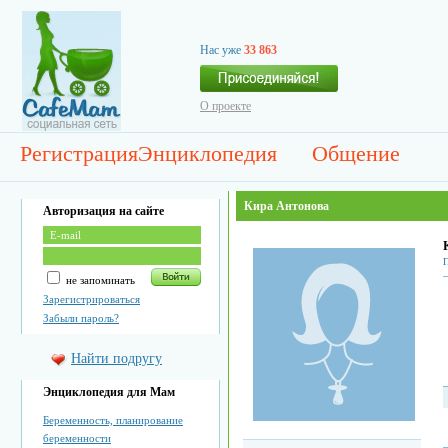
Нас уже
33 863
О проекте
Регистрация
Энциклопедия
Общение
Кира Антонова
Авторизация на сайте
П
не запоминать
Зарегистрироваться
Забыли пароль?
Найти подругу
Энциклопедия для Мам
Беременность, планирование
беременности