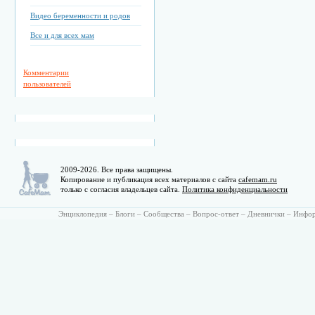
Видео беременности и родов
Все и для всех мам
Комментарии
пользователей
2009-2026. Все права защищены.
Копирование и публикация всех материалов с сайта
cafemam.ru
только с согласия владельцев сайта.
Политика конфиденциальности
Энциклопедия
–
Блоги
–
Сообщества
–
Вопрос-ответ
–
Дневнички
–
Инфо