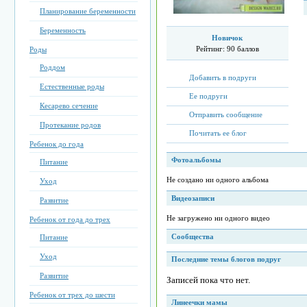
Планирование беременности
Беременность
Новичок
Рейтинг:
90 баллов
Роды
Роддом
Добавить в подруги
Естественные роды
Ее подруги
Кесарево сечение
Отправить сообщение
Протекание родов
Почитать ее блог
Ребенок до года
Фотоальбомы
Питание
Не создано ни одного альбома
Уход
Видеозаписи
Развитие
Не загружено ни одного видео
Ребенок от года до трех
Сообщества
Питание
Уход
Последние темы блогов подруг
Развитие
Записей пока что нет.
Ребенок от трех до шести
Линеечки мамы