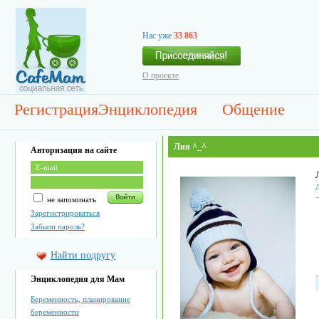
Нас уже
33 863
О проекте
Регистрация
Энциклопедия
Общение
Лия ^_^
Авторизация на сайте
Д
не запоминать
Зарегистрироваться
Забыли пароль?
Найти подругу
Энциклопедия для Мам
Беременность, планирование
беременности