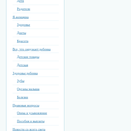
Дети
Родители
Я-женщина
Здоровье
Диеты
Красота
Все, что окружает ребенка
Детские товары
Детская
Здоровье ребенка
Зубы
Органы малыша
Болезни
Правовые вопросы
Опека и усыновление
Пособия и выплаты
Новости со всего света