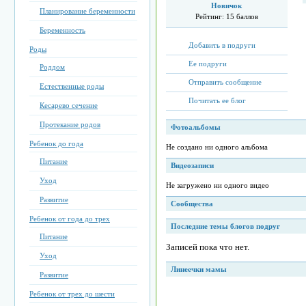
Новичок
Планирование беременности
Рейтинг:
15 баллов
Беременность
Добавить в подруги
Роды
Ее подруги
Роддом
Отправить сообщение
Естественные роды
Почитать ее блог
Кесарево сечение
Протекание родов
Фотоальбомы
Ребенок до года
Не создано ни одного альбома
Питание
Видеозаписи
Уход
Не загружено ни одного видео
Развитие
Сообщества
Ребенок от года до трех
Последние темы блогов подруг
Питание
Записей пока что нет.
Уход
Линеечки мамы
Развитие
Ребенок от трех до шести