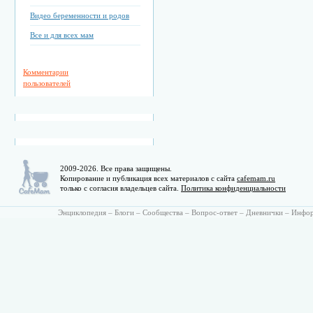
Видео беременности и родов
Все и для всех мам
Комментарии
пользователей
2009-2026. Все права защищены.
Копирование и публикация всех материалов с сайта
cafemam.ru
только с согласия владельцев сайта.
Политика конфиденциальности
Энциклопедия
–
Блоги
–
Сообщества
–
Вопрос-ответ
–
Дневнички
–
Инфо