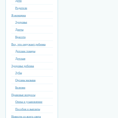
Дети
Родители
Я-женщина
Здоровье
Диеты
Красота
Все, что окружает ребенка
Детские товары
Детская
Здоровье ребенка
Зубы
Органы малыша
Болезни
Правовые вопросы
Опека и усыновление
Пособия и выплаты
Новости со всего света