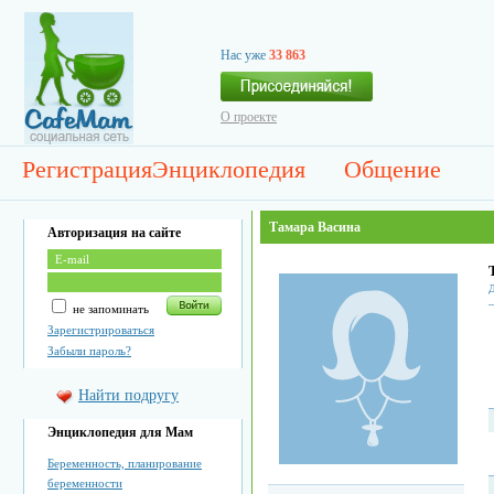
Нас уже
33 863
О проекте
Регистрация
Энциклопедия
Общение
Тамара Васина
Авторизация на сайте
Д
не запоминать
Зарегистрироваться
Забыли пароль?
Найти подругу
Энциклопедия для Мам
Беременность, планирование
беременности