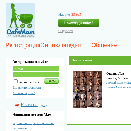
Нас уже
33 863
О проекте
Регистрация
Энциклопедия
Общение
Поиск людей
Авторизация на сайте
Оксана Лев
Россия, Москва
не запоминать
Личный кабинет дан
Зарегистрироваться
только Авторизова
Забыли пароль?
Найти подругу
Энциклопедия для Мам
Беременность, планирование
беременности