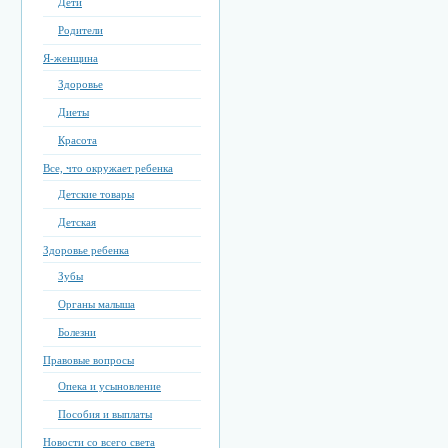
Дети
Родители
Я-женщина
Здоровье
Диеты
Красота
Все, что окружает ребенка
Детские товары
Детская
Здоровье ребенка
Зубы
Органы малыша
Болезни
Правовые вопросы
Опека и усыновление
Пособия и выплаты
Новости со всего света