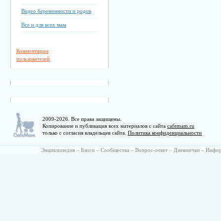
Видео беременности и родов
Все и для всех мам
Комментарии
пользователей
2009-2026. Все права защищены.
Копирование и публикация всех материалов с сайта
cafemam.ru
только с согласия владельцев сайта.
Политика конфиденциальности
Энциклопедия
–
Блоги
–
Сообщества
–
Вопрос-ответ
–
Дневнички
–
Инфо