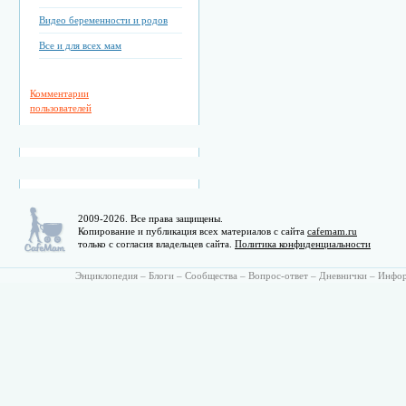
Видео беременности и родов
Все и для всех мам
Комментарии
пользователей
2009-2026. Все права защищены.
Копирование и публикация всех материалов с сайта
cafemam.ru
только с согласия владельцев сайта.
Политика конфиденциальности
Энциклопедия
–
Блоги
–
Сообщества
–
Вопрос-ответ
–
Дневнички
–
Инфо