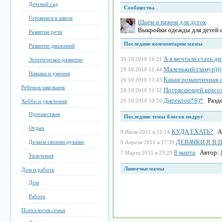
Детский сад
Сообщества
Готовимся к школе
Шьём и вяжем для деток
Выкройки одежды для детей с 
Развитие речи
Последние комментарии мамы
Развитие движений
А я мечтала стать д
30.10.2010 16:21
Эстетическое развитие
Маленький гламур)))
29.10.2010 11:44
Навыки и умения
Какая романтичная ос
29.10.2010 11:43
Ребенок-школьник
Потрясающей красо
29.10.2010 11:32
Директор*8)*
Разде
29.10.2010 10:59
Хобби и увлечения
Путешествия
Последние темы блогов подруг
Отдых
КУДА ЕХАТЬ?
Ав
8 Июля 2011 в 11:14
ДЕВАЧКИ Я В 
Делаем своими руками
9 Апреля 2011 в 17:39
8 марта
Автор:
7 Марта 2011 в 23:29
Увлечения
Линеечки мамы
Дом и работа
Дом
Работа
Психология семьи