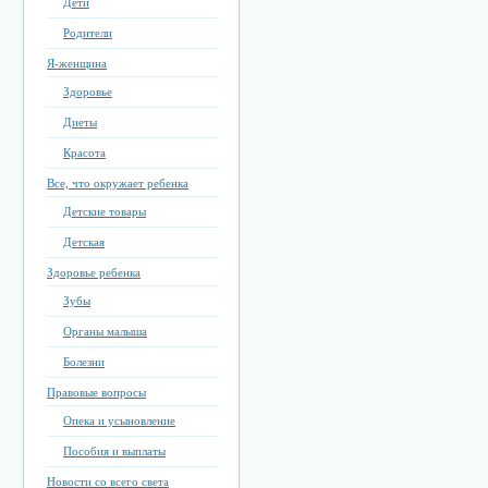
Дети
Родители
Я-женщина
Здоровье
Диеты
Красота
Все, что окружает ребенка
Детские товары
Детская
Здоровье ребенка
Зубы
Органы малыша
Болезни
Правовые вопросы
Опека и усыновление
Пособия и выплаты
Новости со всего света