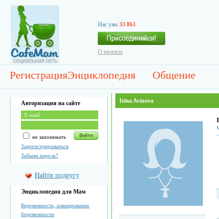
Нас уже
33 863
О проекте
Регистрация
Энциклопедия
Общение
Irina Avinova
Авторизация на сайте
М
не запоминать
Зарегистрироваться
Забыли пароль?
Найти подругу
Энциклопедия для Мам
Беременность, планирование
беременности