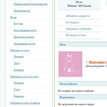
Мама
Планирование беременности
Рейтинг:
400 баллов
Беременность
Добавить в подруги
Роды
Ее подруги
Роддом
Отправить сообщение
Естественные роды
Почитать ее блог
Кесарево сечение
Протекание родов
Дети
Ребенок до года
Питание
1.
Маргарита (1
Уход
Дата рождения:
2
Развитие
Ребенок от года до трех
Питание
Фотоальбомы
Уход
Не создано ни одного альбома
Развитие
Видеозаписи
Ребенок от трех до шести
Не загружено ни одного видео