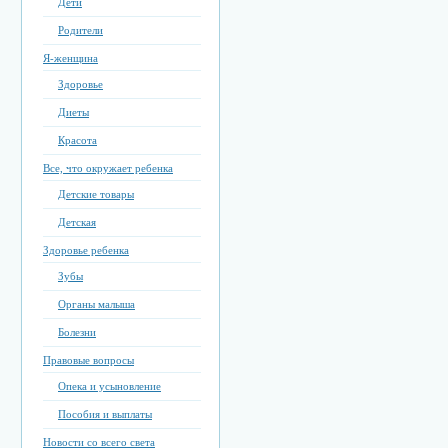
Дети
Родители
Я-женщина
Здоровье
Диеты
Красота
Все, что окружает ребенка
Детские товары
Детская
Здоровье ребенка
Зубы
Органы малыша
Болезни
Правовые вопросы
Опека и усыновление
Пособия и выплаты
Новости со всего света