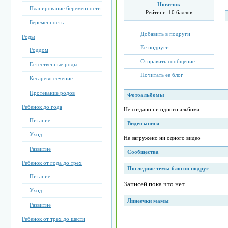
Новичок
Планирование беременности
Рейтинг:
10 баллов
Беременность
Добавить в подруги
Роды
Ее подруги
Роддом
Отправить сообщение
Естественные роды
Почитать ее блог
Кесарево сечение
Протекание родов
Фотоальбомы
Ребенок до года
Не создано ни одного альбома
Питание
Видеозаписи
Уход
Не загружено ни одного видео
Развитие
Сообщества
Ребенок от года до трех
Последние темы блогов подруг
Питание
Записей пока что нет.
Уход
Линеечки мамы
Развитие
Ребенок от трех до шести