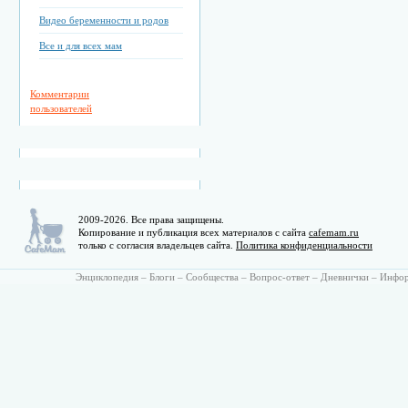
Видео беременности и родов
Все и для всех мам
Комментарии
пользователей
2009-2026. Все права защищены.
Копирование и публикация всех материалов с сайта
cafemam.ru
только с согласия владельцев сайта.
Политика конфиденциальности
Энциклопедия
–
Блоги
–
Сообщества
–
Вопрос-ответ
–
Дневнички
–
Инфо