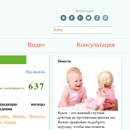
Войти через:
Видео
Консультация
Новости
Мои закладки
637
кс популярности
одходящие месяцы
ждения
Кукла – это важный спутник
кабрь
,
Январь
,
Февраль
,
девочки на протяжении многих лет.
Важно правильно подобрать
й
,
Ноябрь
игрушку, чтобы она помогла