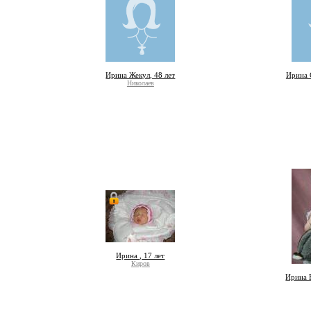
Ирина Жекул, 48 лет
Ирина 
Николаев
Ирина , 17 лет
Киров
Ирина 