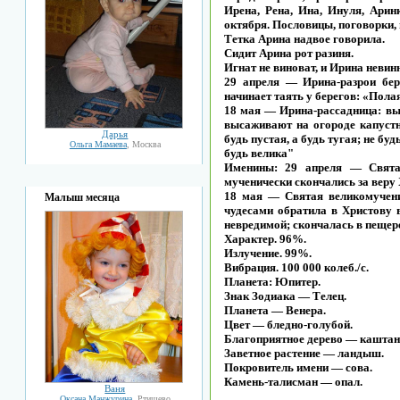
Ирена, Рена, Ина, Инуля, Арин
октября. Пословицы, поговорки,
Тетка Арина надвое говорила.
Сидит Арина рот разиня.
Игнат не виноват, и Ирина невинн
29 апреля — Ирина-разрои бере
начинает таять у берегов: «Пола
18 мая — Ирина-рассадница: вы
высаживают на огороде капустну
Дарья
будь пустая, а будь тугая; не буд
Ольга Мамаева
, Москва
будь велика"
Именины: 29 апреля — Святая
мученически скончались за веру 
18 мая — Святая великомучен
Малыш месяца
чудесами обратила в Христову в
невредимой; скончалась в пещере 
Характер. 96%.
Излучение. 99%.
Вибрация. 100 000 колеб./с.
Планета: Юпитер.
Знак Зодиака — Телец.
Планета — Венера.
Цвет — бледно-голубой.
Благоприятное дерево — каштан
Заветное растение — ландыш.
Покровитель имени — сова.
Камень-талисман — опал.
Ваня
Оксана Манжурина
, Ртищево