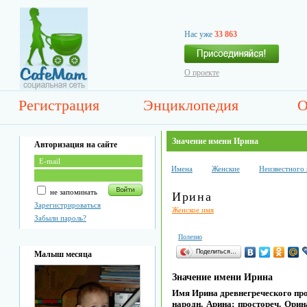
Нас уже
33 863
О проекте
Регистрация
Энциклопедия
О
Значение имени Ирина
Авторизация на сайте
Имена
Женские
Неизвестного
не запоминать
Ирина
Зарегистрироваться
Женское имя
Забыли пароль?
Полезно
Поделиться…
Малыш месяца
Значение имени Ирина
Имя Ирина древнегреческого прои
народн. Арина; простореч. Ори