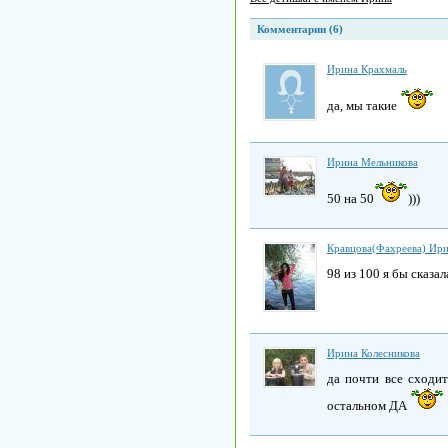
Комментарии (6)
Ирина Крахмаль
да, мы такие
Ирина Мельникова
50 на 50
)))
Кравцова(Фахреева) Ир
98 из 100 я бы сказал
Ирина Колесникова
да почти все сходит
остальном ДА