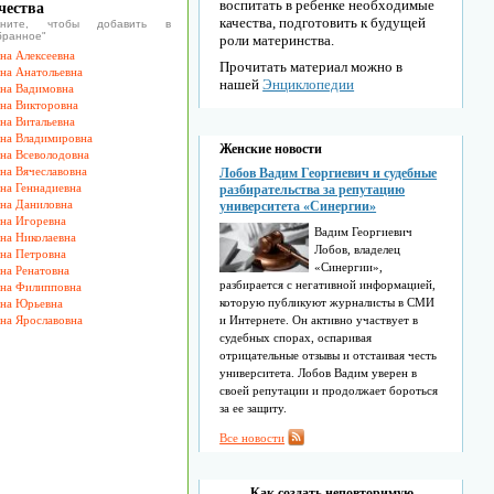
воспитать в ребенке необходимые
чества
качества, подготовить к будущей
икните, чтобы добавить в
бранное"
роли материнства.
на Алексеевна
Прочитать материал можно в
на Анатольевна
нашей
Энциклопедии
на Вадимовна
на Викторовна
на Витальевна
на Владимировна
Женские новости
на Всеволодовна
на Вячеславовна
Лобов Вадим Георгиевич и судебные
на Геннадиевна
разбирательства за репутацию
на Даниловна
университета «Синергии»
на Игоревна
Вадим Георгиевич
на Николаевна
Лобов, владелец
на Петровна
«Синергии»,
на Ренатовна
разбирается с негативной информацией,
на Филипповна
которую публикуют журналисты в СМИ
на Юрьевна
на Ярославовна
и Интернете. Он активно участвует в
судебных спорах, оспаривая
отрицательные отзывы и отстаивая честь
университета. Лобов Вадим уверен в
своей репутации и продолжает бороться
за ее защиту.
Все новости
Как создать неповторимую