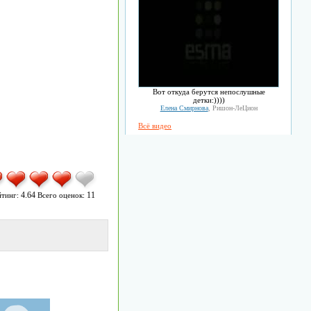
Вот откуда берутся непослушные
детки:))))
Елена Смирнова
, Ришон-ЛеЦион
Всё видео
4.64
11
тинг:
Всего оценок: