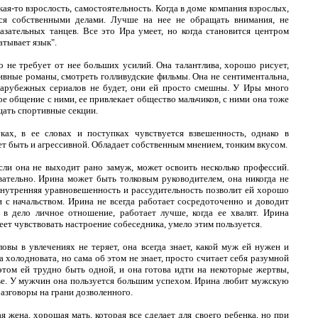
кая-то взрослость, самостоятельность. Когда в доме компания взрослых,
ься собственными делами. Лучше на нее не обращать внимания, не
азательных танцев. Все это Ира умеет, но когда становится центром
атывает язык".
 не требует от нее больших усилий. Она талантлива, хорошо рисует,
тивные романы, смотреть голливудские фильмы. Она не сентиментальна,
зарубежных сериалов не будет, они ей просто смешны. У Иры много
вое общение с ними, ее привлекает общество мальчиков, с ними она тоже
ать спортивные секции.
ах, в ее словах и поступках чувствуется взвешенность, однако в
т быть и агрессивной. Обладает собственным мнением, тонким вкусом.
 Если она не выходит рано замуж, может освоить несколько профессий.
вательно. Ирина может быть толковым руководителем, она никогда не
внутренняя уравновешенность и рассудительность позволит ей хорошо
и с начальством. Ирина не всегда работает сосредоточенно и доводит
 в дело личное отношение, работает лучше, когда ее хвалят. Ирина
еет чувствовать настроение собеседника, умело этим пользуется.
ловы в увлечениях не теряет, она всегда знает, какой муж ей нужен и
а холодновата, но сама об этом не знает, просто считает себя разумной
том ей трудно быть одной, и она готова идти на некоторые жертвы,
ве. У мужчин она пользуется большим успехом. Ирина любит мужскую
азговоры на грани дозволенного.
я жена, хорошая мать, которая все сделает для своего ребенка, но при