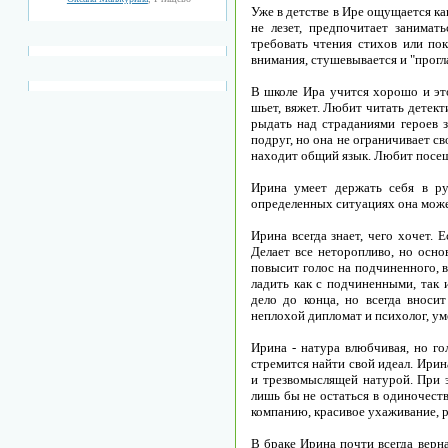
Уже в детстве в Ире ощущается ка
не лезет, предпочитает занимат
требовать чтения стихов или пок
внимания, стушевывается и "прогл
В школе Ира учится хорошо и это
шьет, вяжет. Любит читать детек
рыдать над страданиями героев 
подруг, но она не ограничивает с
находит общий язык. Любит посещ
Ирина умеет держать себя в рук
определенных ситуациях она може
Ирина всегда знает, чего хочет.
Делает все неторопливо, но осно
повысит голос на подчиненного, 
ладить как с подчиненными, так 
дело до конца, но всегда вносит
неплохой дипломат и психолог, ум
Ирина - натура влюбчивая, но го
стремится найти свой идеал. Ирин
и трезвомыслящей натурой. При э
лишь бы не остаться в одиночест
компанию, красивое ухаживание, р
В браке Ирина почти всегда верна