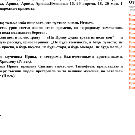
От
ка, Ариша, Арюха, Арюша.Именины: 16, 29 апреля, 18, 26 мая, 1
кл
 народные приметы.
"Из
Ири
Ири
а; только изба виновата, что пустила в ночь Игната.
Ири
га, урви снега: около этого времени, по народному замечанию,
Ири
я вода подмывает берега».
Ири
жигают в полях траву — «На Ирину худая трава из поля вон" — и
Ири
ю рассаду, приговаривая: „Не будь голенаста, а будь пузаста; не
Ири
ь красна, а будь вкусна; не будь стара, а будь молода; не будь мала, а
Ири
Ири
Ири
 мученица Ирина, с сестрами, благочестивыми христианками,
Ири
Христову (IV век).
Ири
ица Ирина, крещена Святым апостолом Тимофеем; проповедью и
Ири
еру тысячи людей, претерпела за то великие мучения, но осталась
Ири
(II век).
Ири
Ири
Ири
.