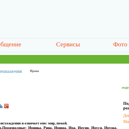
бщение
Сервисы
Фото
 происхождения
Ирина
инде
П
ро
Де
Ма
схождения и означает оно: мир, покой.
на.Производные: Иринка, Рина, Ириша, Ира, Ируня, Ируся, Ируша,