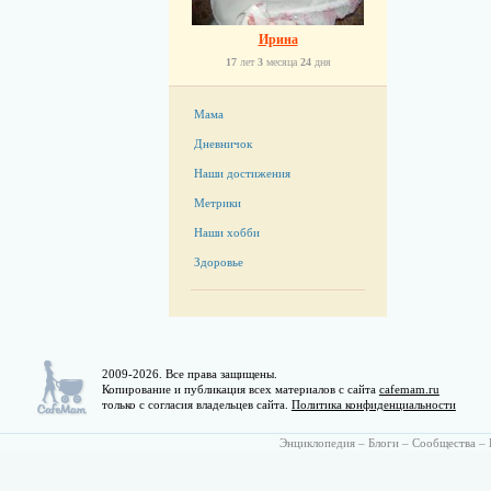
Ирина
17
лет
3
месяца
24
дня
Мама
Дневничок
Наши достижения
Метрики
Наши хобби
Здоровье
2009-2026. Все права защищены.
Копирование и публикация всех материалов с сайта
cafemam.ru
только с согласия владельцев сайта.
Политика конфиденциальности
Энциклопедия
–
Блоги
–
Сообщества
–