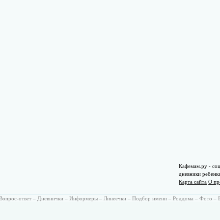
Кафемам.ру - соц
дневники ребенк
Карта сайта
О пр
Вопрос-ответ
–
Дневнички
–
Информеры
–
Линеечки
–
Подбор имени
–
Роддома
–
Фото
–