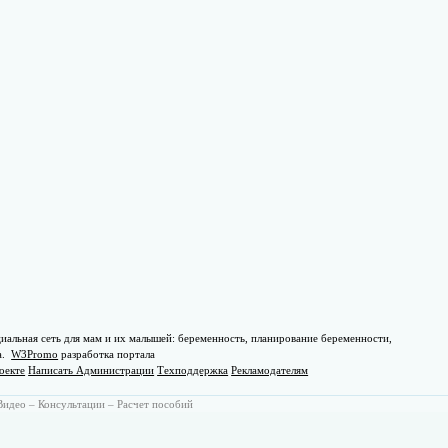
иальная сеть для мам и их малышей: беременность, планирование беременности,
а.
W3Promo
разработка портала
оекте
Написать Администрации
Техподдержка
Рекламодателям
Видео
–
Консультации
–
Расчет пособий