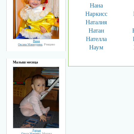
Нана
Наркисс
Наталия
Натан
Нателла
Ваня
Оксана Манжурина
, Ртищево
Наум
Малыш месяца
Дарья
Ольга Мамаева
, Москва