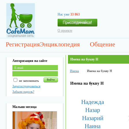
Нас уже
33 863
О проекте
Регистрация
Энциклопедия
Общение
Имена на букву Н
Авторизация на сайте
Имена
Имена на букву Н
не запоминать
Имена на букву Н
Зарегистрироваться
Забыли пароль?
Надежда
Малыш месяца
Назар
Назарий
Наина