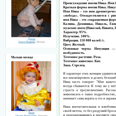
Происхождение имени Ника. Имя Н
Краткая форма имени Ника. Нику
Имя Ника – это имя древнегречес
«победа». Отождествляется с ри
имя Ника – это сокращенная форм
Калина, Доминика, Николь, Евн
мужских имен (Николай, Никита, 
Характер. 95%.
Излучение. 100%.
Дарья
Вибрация. 110 000 колеб./с.
Ольга Мамаева
, Москва
Цвет. Желтый.
Основные черты. Интуиция —
возбудимость.
Тотемное растение. Роза.
Малыш месяца
Тотемное животное. Кит.
Знак. Стрелец.
В характере этих женщин удивител
все анализировать и делать безош
Ника часто говорит: "Мне кажетс
всегда сбываются. К тому же у неё
страсть к преувеличению. Расск
живописать о таких подробностях,
начинает сама верить в это и зара
Ника впечатлительная и влюбчива:
своей мечты, то без раздумий броса
Ваня
и разочаровавшись в предмете сво
Оксана Манжурина
, Ртищево