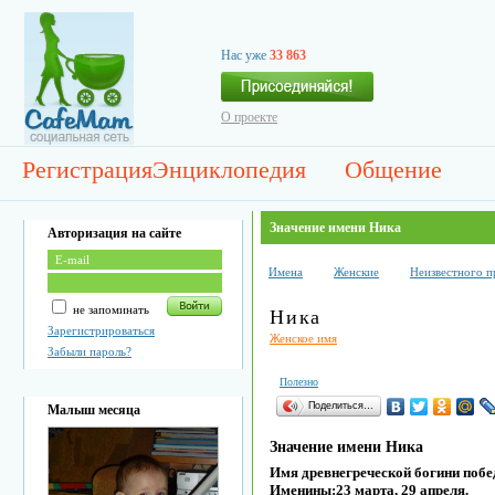
Нас уже
33 863
О проекте
Регистрация
Энциклопедия
Общение
Значение имени Ника
Авторизация на сайте
Имена
Женские
Неизвестного 
не запоминать
Ника
Зарегистрироваться
Женское имя
Забыли пароль?
Полезно
Поделиться…
Малыш месяца
Значение имени Ника
Имя древнегреческой богини побе
Именины:23 марта, 29 апреля.