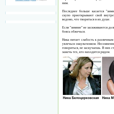
ним.
Последнее больше касается "зим
скупо приоткрывают свой внутре
ведомо, что твориться в их душе.
Если "зимние" не засиживаются долг
боясь обжечься.
Ника питает слабость к различным
увлечься оккультизмом. Несомненн
говориться, не заскучаешь. В них с
зажечь тех, кто находится рядом.
Ника Белоцерковская
Ника М