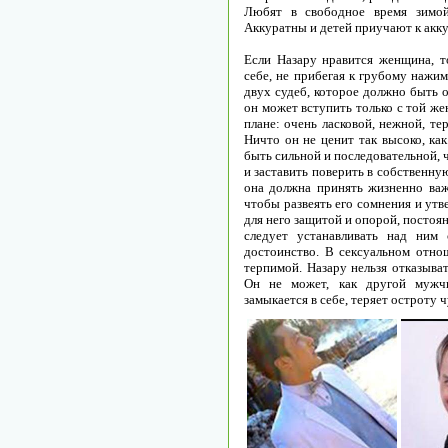
Любят в свободное время зимой
Аккуратны и детей приучают к акк
Если Назару нравится женщина, т
себе, не прибегая к грубому нажи
двух судеб, которое должно быть 
он может вступить только с той ж
плане: очень ласковой, нежной, те
Ничто он не ценит так высоко, к
быть сильной и последовательной, 
и заставить поверить в собственну
она должна принять жизненно важн
чтобы развеять его сомнения и утв
для него защитой и опорой, постоя
следует устанавливать над ним 
достоинство. В сексуальном отно
терпимой. Назару нельзя отказыват
Он не может, как другой мужчи
замыкается в себе, теряет остроту 