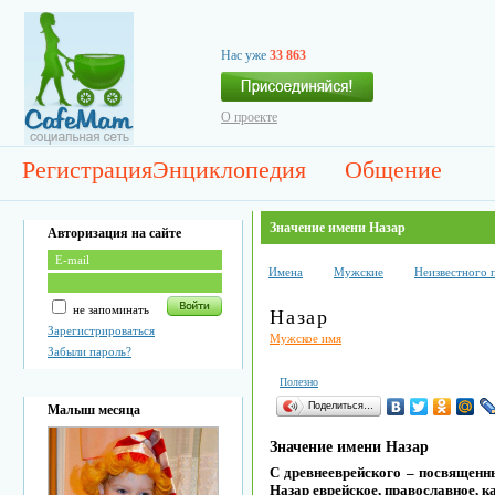
Нас уже
33 863
О проекте
Регистрация
Энциклопедия
Общение
Значение имени Назар
Авторизация на сайте
Имена
Мужские
Неизвестного 
не запоминать
Назар
Зарегистрироваться
Мужское имя
Забыли пароль?
Полезно
Поделиться…
Малыш месяца
Значение имени Назар
С древнееврейского – посвященн
Назар еврейское, православное, к