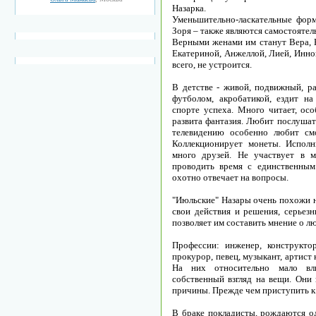
Назарка.
Уменьшительно-ласкательные формы
Зоря – также являются самостояте
Верными женами им станут Вера, Не
Екатериной, Анжеллой, Лией, Инной
всего, не устроится.
В детстве - живой, подвижный, ра
футболом, акробатикой, ездит на
спорте успеха. Много читает, ос
развита фантазия. Любит послушат
телевидению особенно любит см
Коллекционирует монеты. Исполни
много друзей. Не участвует в 
проводить время с единственным
охотно отвечает на вопросы.
"Июльские" Назары очень похожи н
свои действия и решения, серьезн
позволяет им составить мнение о л
Профессии: инженер, конструктор
прокурор, певец, музыкант, артист 
На них относительно мало вл
собственный взгляд на вещи. Они
причины. Прежде чем приступить к 
В браке покладисты, рождаются о