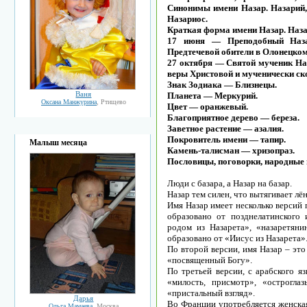
Синонимы имени Назар. Назарий, 
Назариос.
Краткая форма имени Назар. Назар
17 июня — Преподобный Назар
Предтечевой обители в Олонецком 
27 октября — Святой мученик Наз
веры Христовой и мученически ско
Знак Зодиака — Близнецы.
Ваня
Планета — Меркурий.
Оксана Манжурина
, Ртищево
Цвет — оранжевый.
Благоприятное дерево — береза.
Заветное растение — азалия.
Покровитель имени — тапир.
Малыш месяца
Камень-талисман — хризопраз.
Пословицы, поговорки, народные
Люди с базара, а Назар на базар.
Назар тем силен, что вытягивает лён
Имя Назар имеет несколько версий
образовано от позднелатинского и
родом из Назарета», «назаретяни
образовано от «Иисус из Назарета»
По второй версии, имя Назар – это
«посвященный Богу».
По третьей версии, с арабского яз
«милость, присмотр», «острогла
«пристальный взгляд».
Дарья
Во Франции употребляется женская
Ольга Мамаева
, Москва